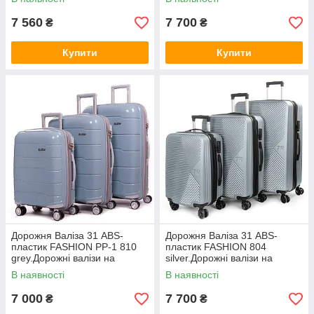
Україні
Україні
7 560
7 700
₴
₴
Купити
Купити
Дорожня Валіза 31 ABS-
Дорожня Валіза 31 ABS-
пластик FASHION PP-1 810
пластик FASHION 804
grey.Дорожні валізи на
silver.Дорожні валізи на
колесах гуртом і в роздріб в
колесах гуртом і в роздріб в
В наявності
В наявності
Україні
Україні
7 000
7 700
₴
₴