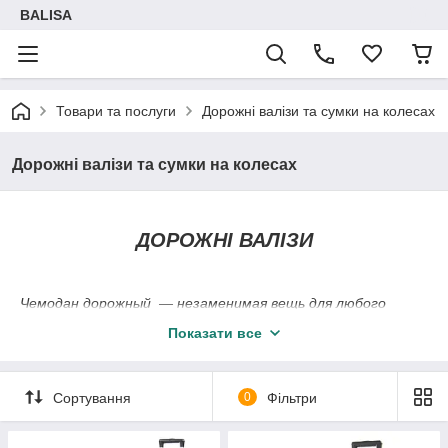
BALISA
Товари та послуги
Дорожні валізи та сумки на колесах
Дорожні валізи та сумки на колесах
ДОРОЖНІ ВАЛІЗИ
Чемодан дорожный ― незаменимая вещь для любого
путешествия, поездки и командировки. Выбирать удобный
Показати все
и практичный чемодан для путешествий
Правильно выбранная и купленная дорожная сумка или
чемодан сделает поездку комфортной. В легкой сумке
Сортування
0
Фільтри
которую мы носим в руках или на плече, помещаются
только вещи первой необходимости, предметы личной
гигиены и продукты. А вот в сумке-тележке перевозится