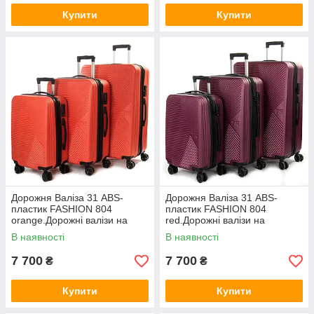
Купити
Купити
Дорожня Валіза 31 ABS-
Дорожня Валіза 31 ABS-
пластик FASHION 804
пластик FASHION 804
orange.Дорожні валізи на
red.Дорожні валізи на
колесах гуртом і в роздріб в
колесах гуртом і в роздріб в
В наявності
В наявності
Україні
Україні
7 700
7 700
₴
₴
Купити
Купити