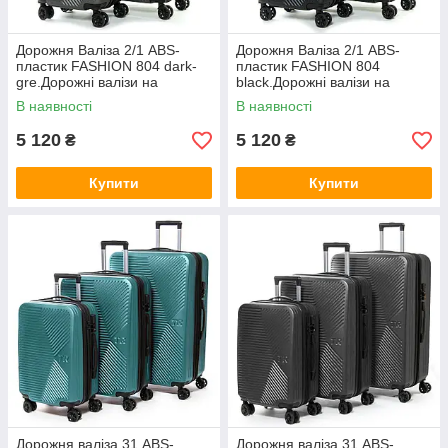
Дорожня Валіза 2/1 ABS-
Дорожня Валіза 2/1 ABS-
пластик FASHION 804 dark-
пластик FASHION 804
gre.Дорожні валізи на
black.Дорожні валізи на
колесах гуртом і в роздріб в
колесах гуртом і в роздріб в
В наявності
В наявності
Україні
Україні
5 120
5 120
₴
₴
Купити
Купити
Дорожня валіза 31 ABS-
Дорожня валіза 31 ABS-