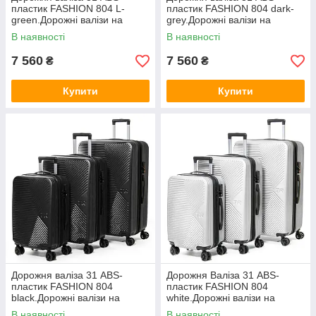
пластик FASHION 804 L-
пластик FASHION 804 dark-
green.Дорожні валізи на
grey.Дорожні валізи на
колесах гуртом і в роздріб в
колесах гуртом і в роздріб в
В наявності
В наявності
Україні
Україні
7 560
7 560
₴
₴
Купити
Купити
Дорожня валіза 31 ABS-
Дорожня Валіза 31 ABS-
пластик FASHION 804
пластик FASHION 804
black.Дорожні валізи на
white.Дорожні валізи на
колесах гуртом і в роздріб в
колесах гуртом і в роздріб в
В наявності
В наявності