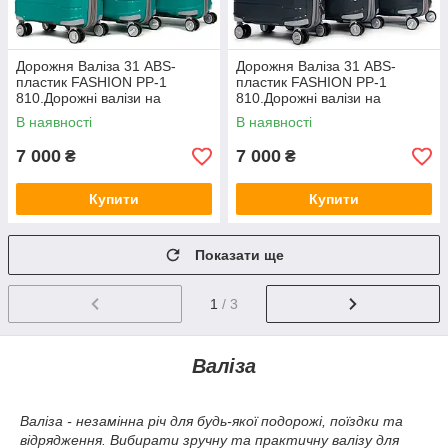
Дорожня Валіза 31 ABS-
Дорожня Валіза 31 ABS-
пластик FASHION PP-1
пластик FASHION PP-1
810.Дорожні валізи на
810.Дорожні валізи на
колесах гуртом і в роздріб в
колесах гуртом і в роздріб в
В наявності
В наявності
Україні
Україні
7 000
7 000
₴
₴
Купити
Купити
Показати ще
1
/ 3
Валіза
Валіза - незамінна річ для будь-якої подорожі, поїздки та
відрядження. Вибирати зручну та практичну валізу для