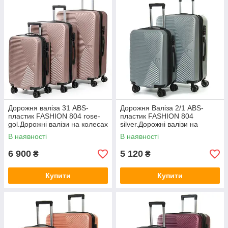
все, что пригодится в отпуске или длительной
командировке. К этому атрибуту дальней поездки
предъявляются высокие требования в отношении
прочности надежности и долговечности.
Размеры чемоданов (размер чемодана обозначается его
высотой в дюймах)- 20" ― 24" ― 28", т.е. большой чемодан
28 дюймов, средний 24 дюйма, маленький 20 дюймов.
Дорожня валіза 31 ABS-
Дорожня Валіза 2/1 ABS-
пластик FASHION 804 rose-
пластик FASHION 804
gol.Дорожні валізи на колесах
silver.Дорожні валізи на
гуртом і в роздріб в Україні
колесах гуртом і в роздріб в
В наявності
В наявності
Україні
6 900
5 120
₴
₴
Купити
Купити