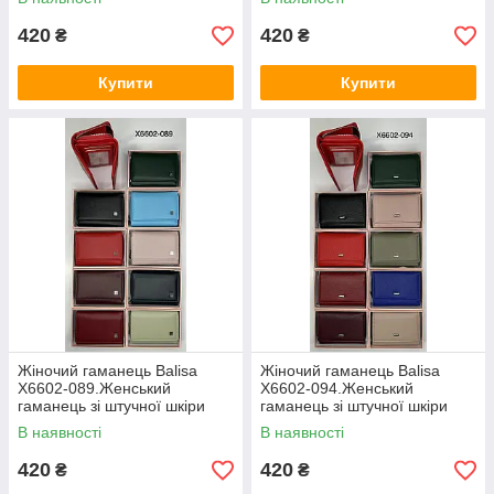
купити гуртом
купити гуртом
420
420
₴
₴
Купити
Купити
Жіночий гаманець Balisa
Жіночий гаманець Balisa
X6602-089.Женський
X6602-094.Женський
гаманець зі штучної шкіри
гаманець зі штучної шкіри
закривається на магніт
закривається на магніт
В наявності
В наявності
купити гуртом
купити гуртом
420
420
₴
₴