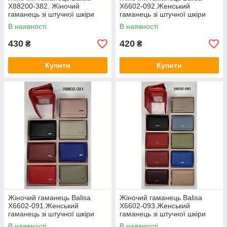
X88200-382. Жіночий
X6602-092.Женський
гаманець зі штучної шкіри
гаманець зі штучної шкіри
закривається на магніт
закривається на магніт
В наявності
В наявності
купити гуртом
купити гуртом
430
420
₴
₴
Купити
Купити
Жіночий гаманець Balisa
Жіночий гаманець Balisa
X6602-091.Женський
X6602-093.Женський
гаманець зі штучної шкіри
гаманець зі штучної шкіри
закривається на магніт
закривається на магніт
В наявності
В наявності