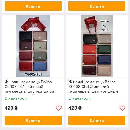
Купити
Купити
Жіночий гаманець Balisa
Жіночий гаманець Balisa
Х6602-101. Жіночий
X6602-088.Женський
гаманець зі штучної шкіри
гаманець зі штучної шкіри
закривається на магніт
закривається на магніт
В наявності
В наявності
купити гуртом
420
420
₴
₴
Купити
Купити