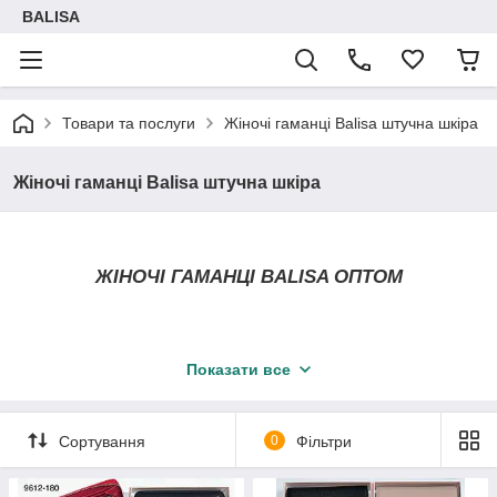
BALISA
Товари та послуги
Жіночі гаманці Balisa штучна шкіра
Жіночі гаманці Balisa штучна шкіра
ЖІНОЧІ ГАМАНЦІ BALISA ОПТОМ
Показати все
В інтернет-магазині trandbags.com.ua
Ви знайдете великий вибір жіночих гаманців:
- матові і лаковані, великі та маленькі
Сортування
0
Фільтри
- швидка доставка у всі регіони України
- Постійне поповнення асортименту