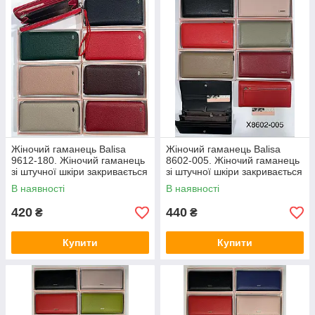
- відмінна якість, низькі ціни
Жіночий гаманець Balisa
Жіночий гаманець Balisa
9612-180. Жіночий гаманець
8602-005. Жіночий гаманець
зі штучної шкіри закривається
зі штучної шкіри закривається
на магніт
на магніт
В наявності
В наявності
420
440
₴
₴
Купити
Купити