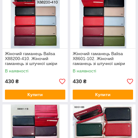
Жіночий гаманець Balisa
Жіночий гаманець Balisa
Х88200-410. Жіночий
Х8601-102. Жіночий
гаманець зі штучної шкіри
гаманець зі штучної шкіри
закривається на магніт
закривається на магніт
В наявності
В наявності
430
430
₴
₴
Купити
Купити