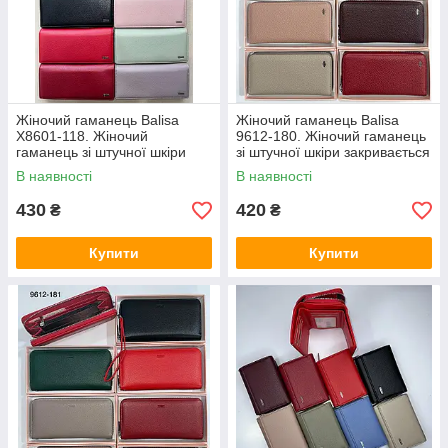
Жіночий гаманець Balisa
Жіночий гаманець Balisa
Х8601-118. Жіночий
9612-180. Жіночий гаманець
гаманець зі штучної шкіри
зі штучної шкіри закривається
закривається на магніт
на магніт
В наявності
В наявності
430
420
₴
₴
Купити
Купити