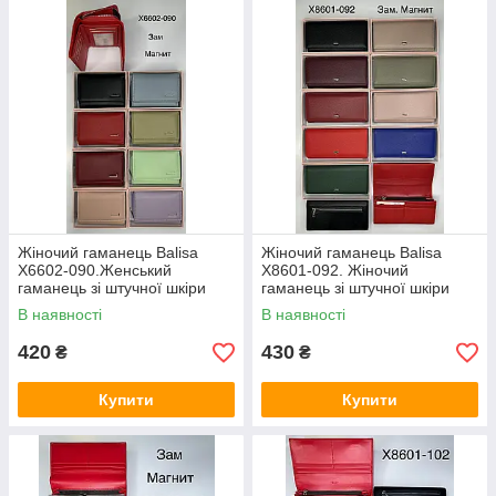
Жіночий гаманець Balisa
Жіночий гаманець Balisa
X6602-090.Женський
X8601-092. Жіночий
гаманець зі штучної шкіри
гаманець зі штучної шкіри
закривається на магніт
закривається на магніт
В наявності
В наявності
купити гуртом
купити гуртом
420
430
₴
₴
Купити
Купити