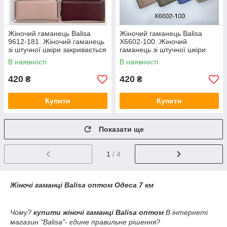
Жіночий гаманець Balisa
Жіночий гаманець Balisa
9612-181. Жіночий гаманець
Х6602-100. Жіночий
зі штучної шкіри закривається
гаманець зі штучної шкіри
на магніт
закривається на магніт
В наявності
В наявності
420
420
₴
₴
Купити
Купити
Показати ще
1
/ 4
Жіночі гаманці Balisa оптом Одеса 7 км
Чому?
купити жіночі гаманці Balisa оптом
В інтернеті
магазин "Balisa"- єдине правильне рішення?