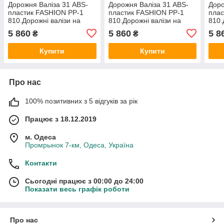
Дорожня Валіза 31 ABS-
Дорожня Валіза 31 ABS-
Доро
пластик FASHION PP-1
пластик FASHION PP-1
плас
810.Дорожні валізи на
810.Дорожні валізи на
810.
колесах гуртом і в роздріб
колесах гуртом і в роздріб
коле
5 860
5 860
5 8
₴
₴
в Україні
в Україні
в Ук
Купити
Купити
Про нас
100% позитивних з 5 відгуків за рік
Працює з 18.12.2019
м. Одеса
Промрынок 7-км, Одеса, Україна
Контакти
Сьогодні працює з 00:00 до 24:00
Показати весь графік роботи
Про нас