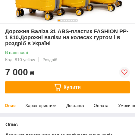
Дорожня Валіза 31 ABS-пластик FASHION PP-
1 810.Дорожні валізи на колесах гуртом і в
роздріб в Україні
В наявності
Код: 810 yellow
Роздріб
7 000
₴
Купити
Опис
Характеристики
Доставка
Оплата
Умови п
Опис
Дорожня пластикова валіза поліуретанових коліс.