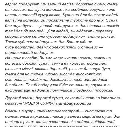
варто подарувати їм гарний валіза, дорожню сумку, сумку
на колесах, валізу на колесах, яка особливо виручає, коли
нести в простій сумці важко. Купивши для близьких людей
валізу на колесах, Ви проявляєте турботу про них. Сумка
для ноутбука — чудовий подарунок як для ділових чоловіків,
так і для бізнес-леді. Для людей, які віддають перевагу
спортивному стилю чудовим подарунком, стане рюкзак.
Також чудовим подарунком для Ваших рідних
буде портплед, для улюблених жінок б'юті-кейс —
першокласний подарунок.
На нашому сайті Ви зможете купити валізи, валізи на
колесах, дорожні сумки, сумка на колесах, портплед,
рюкзаки міські, рюкзак дорожній, рюкзак для ноутбука,
сумка для ноутбука чудової якості з високоякісних
матеріалів, надійні та довговічні в поєднанні модним
дизайном. Такий подарунок буде стильним, зручним в
експлуатації, надійним помічником у будь-якій подорожі.
Дорожні валізи, дорожні сумки, саквояжі купити в інтернет-
магазині "МОДНА СУМКА"
trandbags.com.ua
Валізи з внутрішньої металевої тролі — системою та
полегшеним каркасом, також у валізах міцні м'які ручки для
носіння в руках. валізи виготовлені з нейлону підвищеної