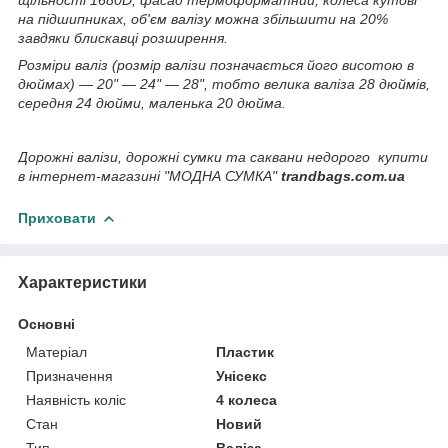
щільності 1680D, фасад термоформатний, колеса кутові
на підшипниках, об'єм валізу можна збільшити на 20%
завдяки блискавці розширення.
Розміри валіз (розмір валізи позначається його висотою в
дюймах) — 20" — 24" — 28", тобто велика валіза 28 дюймів,
середня 24 дюйми, маленька 20 дюйма.
Дорожні валізи, дорожні сумки та саквани недорого купити
в інтернет-магазині "МОДНА СУМКА"
trandbags.com.ua
Приховати
Характеристики
Основні
Матеріал
Пластик
Призначення
Унісекс
Наявність коліс
4 колеса
Стан
Новий