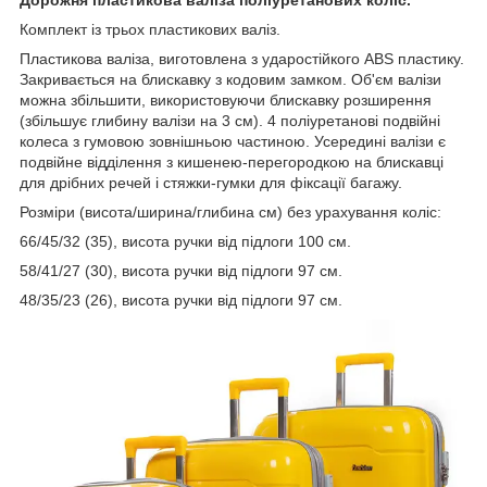
Комплект із трьох пластикових валіз.
Пластикова валіза, виготовлена з ударостійкого ABS пластику.
Закривається на блискавку з кодовим замком. Об'єм валізи
можна збільшити, використовуючи блискавку розширення
(збільшує глибину валізи на 3 см). 4 поліуретанові подвійні
колеса з гумовою зовнішньою частиною. Усередині валізи є
подвійне відділення з кишенею-перегородкою на блискавці
для дрібних речей і стяжки-гумки для фіксації багажу.
Розміри (висота/ширина/глибина см) без урахування коліс:
66/45/32 (35), висота ручки від підлоги 100 см.
58/41/27 (30), висота ручки від підлоги 97 см.
48/35/23 (26), висота ручки від підлоги 97 см.