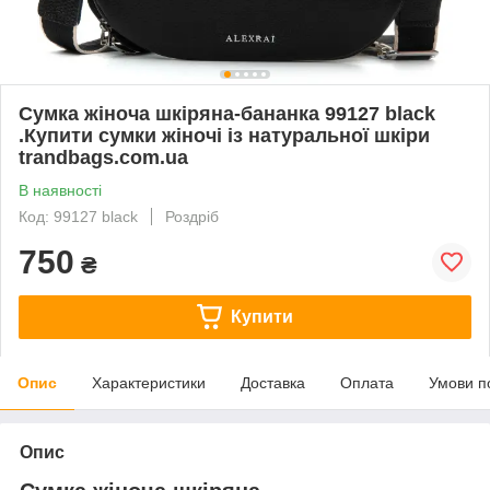
Cумка жіноча шкіряна-бананка 99127 black
.Купити сумки жіночі із натуральної шкіри
trandbags.com.ua
В наявності
Код: 99127 black
Роздріб
750
₴
Купити
Опис
Характеристики
Доставка
Оплата
Умови п
Опис