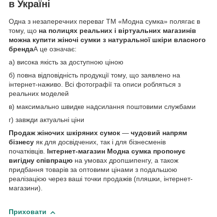
в Україні
Одна з незаперечних переваг TM «Модна сумка» полягає в
тому, що
на полицях реальних і віртуальних магазинів
можна
купити жіночі сумки з натуральної шкіри
власного
бренда
А це означає:
а) висока якість за доступною ціною
б) повна відповідність продукції тому, що заявлено на
інтернет-наживо. Всі фотографії та описи робляться з
реальних моделей
в) максимально швидке надсилання поштовими службами
г) завжди актуальні ціни
Продаж жіночих шкіряних сумок
—
чудовий напрям
бізнесу
як для досвідчених, так і для бізнесменів
початківців.
Інтернет-магазин Модна сумка
пропонує
вигідну співпрацю
на умовах дропшипенгу, а також
придбання товарів за оптовими цінами з подальшою
реалізацією через ваші точки продажів (пляшки, інтернет-
магазини).
Приховати