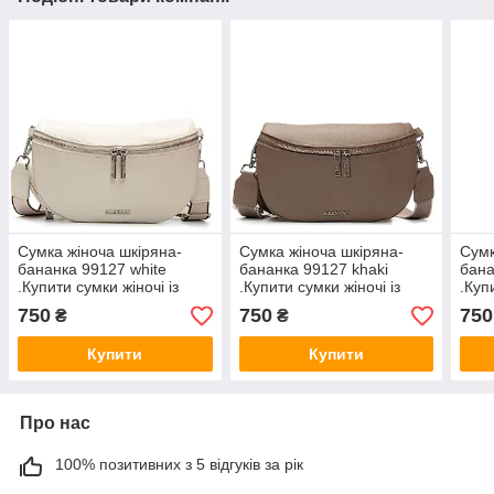
Cумка жіноча шкіряна-
Cумка жіноча шкіряна-
Cумк
бананка 99127 white
бананка 99127 khaki
бана
.Купити сумки жіночі із
.Купити сумки жіночі із
.Куп
натуральної шкіри
натуральної шкіри
нату
750
750
750
₴
₴
trandbags.com.ua
trandbags.com.ua
tran
Купити
Купити
Про нас
100% позитивних з 5 відгуків за рік