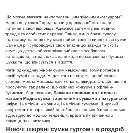
Що можна вважати найпопулярнішим жіночим аксесуаром?
Напевно, у кожної представниці прекрасної статі на це
питання є своя відповідь. Адже все залежить від модних
трендів та особистих переваг. Однак, якщо брати сувору
статистику, на першому місці найімовірніше виявляться сумки.
Саме ця річ супроводжує свою власницю завжди та скрізь;
саме цю деталь образу жінка вибирає з особливою
ретельністю, витрачає час на походи по магазинах і бутиках,
шукає те, що вписується в її життя.
Мати одну єдину жіночу сумку неможливо, тому потреба в
новій сумці є завжди. Ні для кого не секрет, що обновкою
сьогодні можна максимально легко та швидко. Онлайн шопінг
просунутий так далеко, що сміливо конкурує з офлайн-
бутиками. А це означає,
Ласкаво просимо до
інтернет-
магазин Модна сумка
за жіночими сумками з натуральної
шкіри.
І не тільки жіночими, і не тільки сумками. Широкий
асортимент товарів, який постійно змінюється й оновлюється
відповідно до модних тенденцій, вразить як звичайного
покупця, так і оптовика.
Жіночі шкіряні сумки гуртом і в роздріб