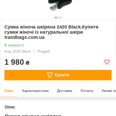
Cумка жіноча шкіряна 2420 Black.Купити
сумки жіночі із натуральної шкіри
trandbags.com.ua
В наявності
Код: 2420 Black
Роздріб
1 980
₴
Купити
Опис
Характеристики
Доставка
Оплата
Умови п
Опис