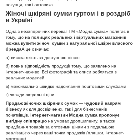
покупця, так і оптовика.
Жіночі шкіряні сумки гуртом і в роздріб
в Україні
Одна з незаперечних переваг TM «Модна сумка» полягає в
тому, що
на полицях реальних і віртуальних магазинів
можна
купити жіночі сумки з натуральної шкіри
власного
бренда
А це означає:
а) висока якість за доступною ціною
б) повна відповідність продукції тому, що заявлено на
інтернет-наживо. Всі фотографії та описи робляться з
реальних моделей
в) максимально швидке надсилання поштовими службами
г) завжди актуальні ціни
Продаж жіночих шкіряних сумок
—
чудовий напрям
бізнесу
як для досвідчених, так і для бізнесменів
початківців.
Інтернет-магазин Модна сумка
пропонує
вигідну співпрацю
на умовах дропшипенгу, а також
придбання товарів за оптовими цінами з подальшою
реалізацією через ваші точки продажів (пляшки, інтернет-
магазини).