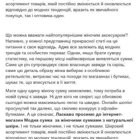
асортимент товарів, який постійно змінюється й оновлюється
відповідно до модних тенденцій, вразить як звичайного
покупця, так і оптовика.один.
Що можна вважати найпопулярнішим жіночим аксесуаром?
Напевно, у кожної представниці прекрасної статі на це
питання є своя відповідь. Адже все залежить від модних
трендів та особистих переваг. Однак, якщо брати сувору
статистику, на першому місці найімовірніше виявляться сумки.
Саме ця річ супроводжує свою власницю завжди та скрізь;
саме цю деталь образу жінка вибирає з особливою
ретельністю, витрачає час на походи по магазинах і бутиках,
шукає те, що вписується в її життя.
Мати одну єдину жіночу сумку неможливо, тому потреба в
новій сумці є завжди. Ні для кого не секрет, що обновкою
сьогодні можна максимально легко та швидко. Онлайн шопінг
просунутий так далеко, що сміливо конкурує з офлайн-
бутиками. А це означає,
Ласкаво просимо до
інтернет-
магазин Модна сумка
за жіночими сумками з натуральної
шкіри.
І не тільки жіночими, і не тільки сумками. Широкий
асортимент товарів, який постійно змінюється й оновлюється
відповідно до модних тенденцій, вразить як звичайного