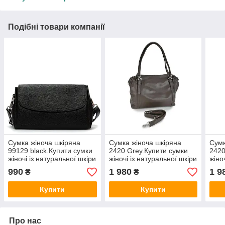
Подібні товари компанії
Cумка жіноча шкіряна
Cумка жіноча шкіряна
Cумк
99129 black.Купити сумки
2420 Grey.Купити сумки
2420
жіночі із натуральної шкіри
жіночі із натуральної шкіри
жіно
trandbags.com.ua
trandbags.com.ua
tran
990
1 980
1 9
₴
₴
Купити
Купити
Про нас