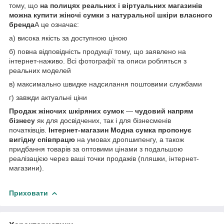
тому, що
на полицях реальних і віртуальних магазинів
можна
купити жіночі сумки з натуральної шкіри
власного
бренда
А це означає:
а) висока якість за доступною ціною
б) повна відповідність продукції тому, що заявлено на
інтернет-наживо. Всі фотографії та описи робляться з
реальних моделей
в) максимально швидке надсилання поштовими службами
г) завжди актуальні ціни
Продаж жіночих шкіряних сумок
—
чудовий напрям
бізнесу
як для досвідчених, так і для бізнесменів
початківців.
Інтернет-магазин Модна сумка
пропонує
вигідну співпрацю
на умовах дропшипенгу, а також
придбання товарів за оптовими цінами з подальшою
реалізацією через ваші точки продажів (пляшки, інтернет-
магазини).
Приховати