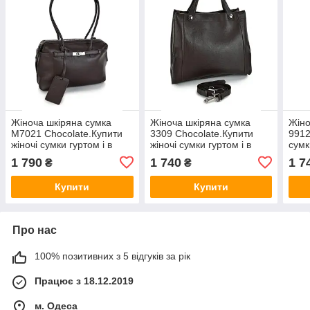
Жіноча шкіряна сумка
Жіноча шкіряна сумка
Жіно
M7021 Chocolate.Купити
3309 Chocolate.Купити
9912
жіночі сумки гуртом і в
жіночі сумки гуртом і в
сумк
роздріб із натуральної
роздріб із натуральної
нату
1 790
1 740
1 7
₴
₴
шкіри в Україні
шкіри в Україні
Укра
Купити
Купити
Про нас
100% позитивних з 5 відгуків за рік
Працює з 18.12.2019
м. Одеса