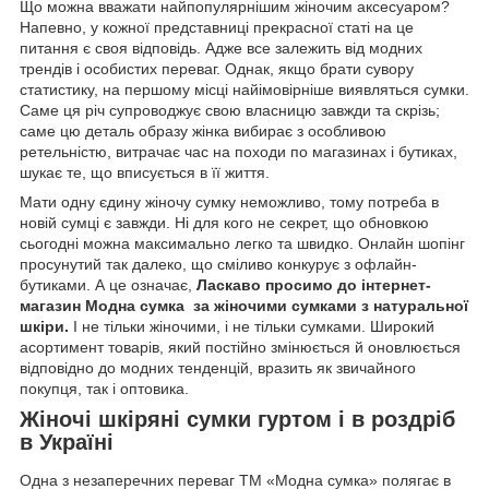
Що можна вважати найпопулярнішим жіночим аксесуаром?
Напевно, у кожної представниці прекрасної статі на це
питання є своя відповідь. Адже все залежить від модних
трендів і особистих переваг. Однак, якщо брати сувору
статистику, на першому місці найімовірніше виявляться сумки.
Саме ця річ супроводжує свою власницю завжди та скрізь;
саме цю деталь образу жінка вибирає з особливою
ретельністю, витрачає час на походи по магазинах і бутиках,
шукає те, що вписується в її життя.
Мати одну єдину жіночу сумку неможливо, тому потреба в
новій сумці є завжди. Ні для кого не секрет, що обновкою
сьогодні можна максимально легко та швидко. Онлайн шопінг
просунутий так далеко, що сміливо конкурує з офлайн-
бутиками. А це означає,
Ласкаво просимо до
інтернет-
магазин Модна сумка
за жіночими сумками з натуральної
шкіри.
І не тільки жіночими, і не тільки сумками. Широкий
асортимент товарів, який постійно змінюється й оновлюється
відповідно до модних тенденцій, вразить як звичайного
покупця, так і оптовика.
Жіночі шкіряні сумки гуртом і в роздріб
в Україні
Одна з незаперечних переваг TM «Модна сумка» полягає в