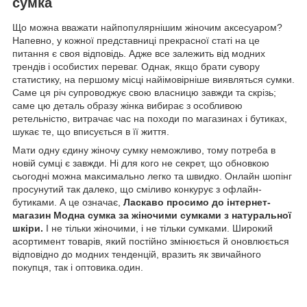
сумка
Що можна вважати найпопулярнішим жіночим аксесуаром?
Напевно, у кожної представниці прекрасної статі на це
питання є своя відповідь. Адже все залежить від модних
трендів і особистих переваг. Однак, якщо брати сувору
статистику, на першому місці найімовірніше виявляться сумки.
Саме ця річ супроводжує свою власницю завжди та скрізь;
саме цю деталь образу жінка вибирає з особливою
ретельністю, витрачає час на походи по магазинах і бутиках,
шукає те, що вписується в її життя.
Мати одну єдину жіночу сумку неможливо, тому потреба в
новій сумці є завжди. Ні для кого не секрет, що обновкою
сьогодні можна максимально легко та швидко. Онлайн шопінг
просунутий так далеко, що сміливо конкурує з офлайн-
бутиками. А це означає,
Ласкаво просимо до
інтернет-
магазин Модна сумка
за жіночими сумками з натуральної
шкіри.
І не тільки жіночими, і не тільки сумками. Широкий
асортимент товарів, який постійно змінюється й оновлюється
відповідно до модних тенденцій, вразить як звичайного
покупця, так і оптовика.один.