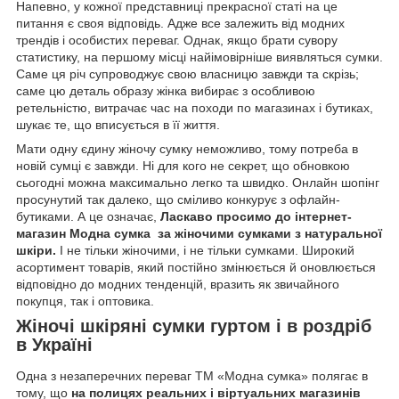
Напевно, у кожної представниці прекрасної статі на це
питання є своя відповідь. Адже все залежить від модних
трендів і особистих переваг. Однак, якщо брати сувору
статистику, на першому місці найімовірніше виявляться сумки.
Саме ця річ супроводжує свою власницю завжди та скрізь;
саме цю деталь образу жінка вибирає з особливою
ретельністю, витрачає час на походи по магазинах і бутиках,
шукає те, що вписується в її життя.
Мати одну єдину жіночу сумку неможливо, тому потреба в
новій сумці є завжди. Ні для кого не секрет, що обновкою
сьогодні можна максимально легко та швидко. Онлайн шопінг
просунутий так далеко, що сміливо конкурує з офлайн-
бутиками. А це означає,
Ласкаво просимо до
інтернет-
магазин Модна сумка
за жіночими сумками з натуральної
шкіри.
І не тільки жіночими, і не тільки сумками. Широкий
асортимент товарів, який постійно змінюється й оновлюється
відповідно до модних тенденцій, вразить як звичайного
покупця, так і оптовика.
Жіночі шкіряні сумки гуртом і в роздріб
в Україні
Одна з незаперечних переваг TM «Модна сумка» полягає в
тому, що
на полицях реальних і віртуальних магазинів