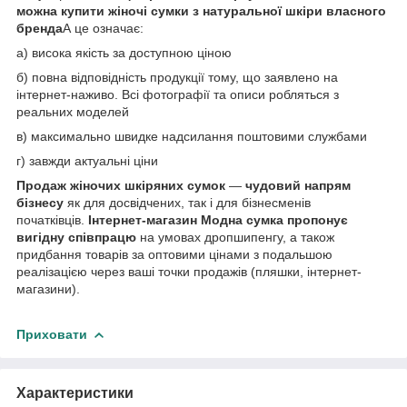
можна
купити жіночі сумки з натуральної шкіри
власного
бренда
А це означає:
а) висока якість за доступною ціною
б) повна відповідність продукції тому, що заявлено на
інтернет-наживо. Всі фотографії та описи робляться з
реальних моделей
в) максимально швидке надсилання поштовими службами
г) завжди актуальні ціни
Продаж жіночих шкіряних сумок
—
чудовий напрям
бізнесу
як для досвідчених, так і для бізнесменів
початківців.
Інтернет-магазин Модна сумка
пропонує
вигідну співпрацю
на умовах дропшипенгу, а також
придбання товарів за оптовими цінами з подальшою
реалізацією через ваші точки продажів (пляшки, інтернет-
магазини).
Приховати
Характеристики