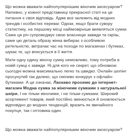
Що можна вважати найпопулярнішим жіночим аксесуаром?
Напевно, у кожної представниці прекрасної статі на це
питання є своя відповідь. Адже все залежить від модних
трендів і особистих переваг. Однак, якщо брати сувору
статистику, на першому місці найімовірніше виявляться сумки.
Саме ця річ супроводжує свою власницю завжди та скрізь;
саме цю деталь образу жінка вибирає з особливою
ретельністю, витрачає час на походи по магазинах і бутиках,
шукає те, що вписується в її життя.
Мати одну єдину жіночу сумку неможливо, тому потреба в
новій сумці є завжди. Ні для кого не секрет, що обновкою
сьогодні можна максимально легко та швидко. Онлайн шопінг
просунутий так далеко, що сміливо конкурує з офлайн-
бутиками. А це означає,
Ласкаво просимо до
інтернет-
магазин Модна сумка
за жіночими сумками з натуральної
шкіри.
І не тільки жіночими, і не тільки сумками. Широкий
асортимент товарів, який постійно змінюється й оновлюється
відповідно до модних тенденцій, вразить як звичайного
покупця, так і оптовика.один.
Що можна вважати найпопулярнішим жіночим аксесуаром?