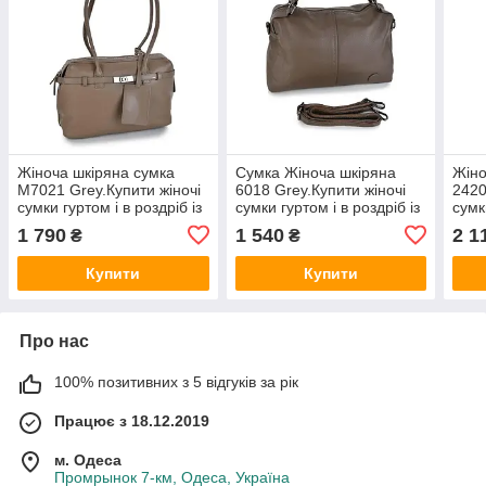
Жіноча шкіряна сумка
Сумка Жіноча шкіряна
Жіно
M7021 Grey.Купити жіночі
6018 Grey.Купити жіночі
2420
сумки гуртом і в роздріб із
сумки гуртом і в роздріб із
сумк
натуральної шкіри в
натуральної шкіри в
нату
1 790
1 540
2 1
₴
₴
Україні
Україні
Укра
Купити
Купити
Про нас
100% позитивних з 5 відгуків за рік
Працює з 18.12.2019
м. Одеса
Промрынок 7-км, Одеса, Україна