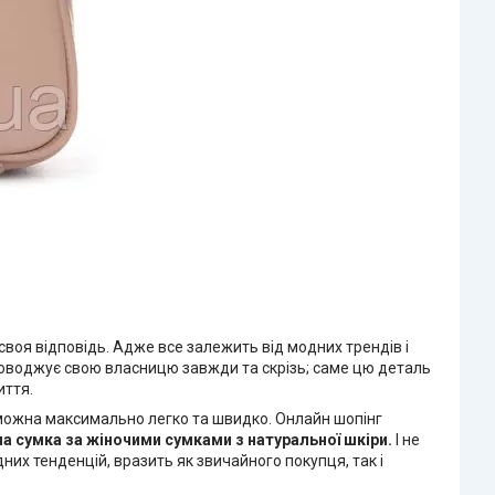
воя відповідь. Адже все залежить від модних трендів і
проводжує свою власницю завжди та скрізь; саме цю деталь
иття.
і можна максимально легко та швидко. Онлайн шопінг
на сумка
за жіночими сумками з натуральної шкіри.
І не
них тенденцій, вразить як звичайного покупця, так і