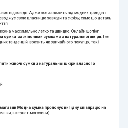
воя відповідь. Адже все залежить від модних трендів і
проводжує свою власницю завжди та скрізь; саме цю деталь
иття.
і можна максимально легко та швидко. Онлайн шопінг
на сумка
за жіночими сумками з натуральної шкіри.
І не
них тенденцій, вразить як звичайного покупця, так і
пити жіночі сумки з натуральної шкіри
власного
ей
-магазин Модна сумка
пропонує вигідну співпрацю
на
яшки, інтернет-магазини).