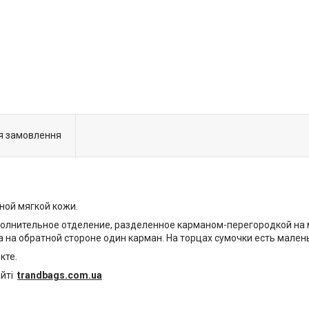
я замовлення
ной мягкой кожи.
полнительное отделение, разделенное карманом-перегородкой на 
 на обратной стороне один карман. На торцах сумочки есть мале
кте.
айті
trandbags.com.ua