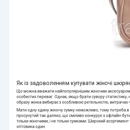
Як із задоволенням купувати жіночі шкіря
Що можна вважати найпопулярнішим жіночим аксесуаром? На
особистих переваг. Однак, якщо брати сувору статистику,
образу жінка вибирає з особливою ретельністю, витрачає ча
Мати одну єдину жіночу сумку неможливо, тому потреба в 
просунутий так далеко, що сміливо конкурує з офлайн-бут
тільки жіночими, і не тільки сумками. Широкий асортимент 
оптовика.один.