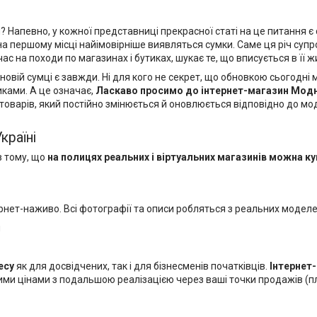
певно, у кожної представниці прекрасної статі на це питання є с
 на першому місці найімовірніше виявляться сумки. Саме ця річ су
с на походи по магазинах і бутиках, шукає те, що вписується в її ж
новій сумці є завжди. Ні для кого не секрет, що обновкою сьогодн
иками. А це означає,
Ласкаво просимо до
інтернет-магазин Мод
товарів, який постійно змінюється й оновлюється відповідно до мод
Україні
в тому, що
на полицях реальних і віртуальних магазинів можна
ку
тернет-наживо. Всі фотографії та описи робляться з реальних модел
и
есу
як для досвідчених, так і для бізнесменів початківців.
Інтернет
ми цінами з подальшою реалізацією через ваші точки продажів (пл