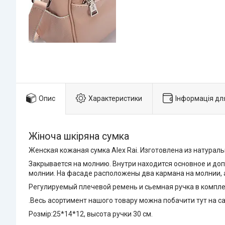
Опис
Характеристики
Інформація дл
Жіноча шкіряна сумка
Женская кожаная сумка Alex Rai. Изготовлена из натураль
Закрывается на молнию. Внутри находится основное и до
молнии. На фасаде расположены два кармана на молнии, а
Регулируемый плечевой ремень и сьемная ручка в компле
.Весь асортимент нашого товару можна побачити тут на с
Розмір:25*14*12, высота ручки 30 см.