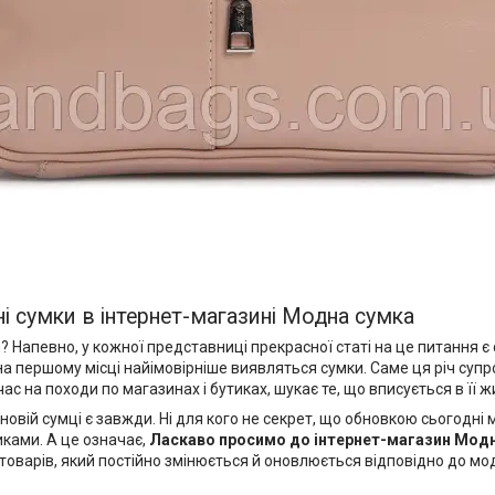
ні сумки в інтернет-магазині Модна сумка
певно, у кожної представниці прекрасної статі на це питання є с
 на першому місці найімовірніше виявляться сумки. Саме ця річ су
с на походи по магазинах і бутиках, шукає те, що вписується в її ж
новій сумці є завжди. Ні для кого не секрет, що обновкою сьогодн
иками. А це означає,
Ласкаво просимо до
інтернет-магазин Мод
товарів, який постійно змінюється й оновлюється відповідно до мод