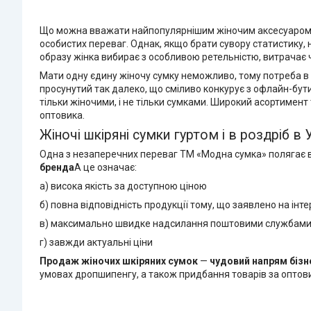
Що можна вважати найпопулярнішим жіночим аксесуаром? На
особистих переваг. Однак, якщо брати сувору статистику,
образу жінка вибирає з особливою ретельністю, витрачає ча
Мати одну єдину жіночу сумку неможливо, тому потреба в 
просунутий так далеко, що сміливо конкурує з офлайн-бут
тільки жіночими, і не тільки сумками. Широкий асортимент 
оптовика.
Жіночі шкіряні сумки гуртом і в роздріб в 
Одна з незаперечних переваг TM «Модна сумка» полягає 
бренда
А це означає:
а) висока якість за доступною ціною
б) повна відповідність продукції тому, що заявлено на ін
в) максимально швидке надсилання поштовими службам
г) завжди актуальні ціни
Продаж жіночих шкіряних сумок
—
чудовий напрям бізн
умовах дропшипенгу, а також придбання товарів за оптови