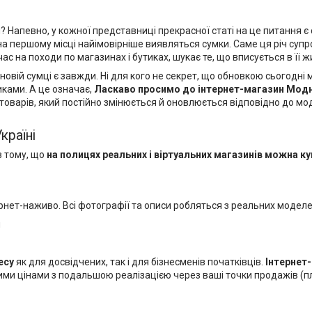
певно, у кожної представниці прекрасної статі на це питання є с
 на першому місці найімовірніше виявляться сумки. Саме ця річ су
с на походи по магазинах і бутиках, шукає те, що вписується в її ж
новій сумці є завжди. Ні для кого не секрет, що обновкою сьогодн
иками. А це означає,
Ласкаво просимо до
інтернет-магазин Мод
товарів, який постійно змінюється й оновлюється відповідно до мод
Україні
в тому, що
на полицях реальних і віртуальних магазинів можна
ку
тернет-наживо. Всі фотографії та описи робляться з реальних модел
и
есу
як для досвідчених, так і для бізнесменів початківців.
Інтернет
ми цінами з подальшою реалізацією через ваші точки продажів (пл