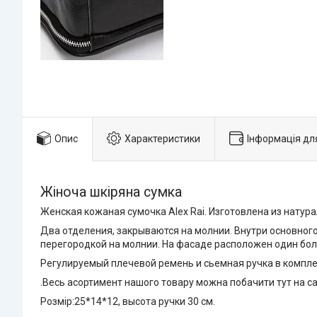
Опис
Характеристики
Інформація дл
Жіноча шкіряна сумка
Женская кожаная сумочка Alex Rai. Изготовлена из натур
Два отделения, закрываются на молнии. Внутри основног
перегородкой на молнии. На фасаде расположен один бо
Регулируемый плечевой ремень и сьемная ручка в компле
.Весь асортимент нашого товару можна побачити тут на с
Розмір:25*14*12, высота ручки 30 см.