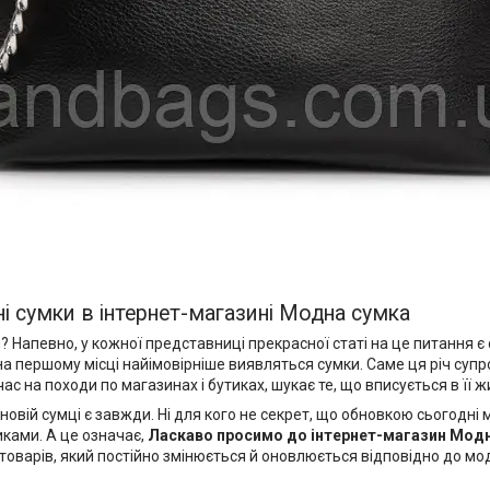
ні сумки в інтернет-магазині Модна сумка
певно, у кожної представниці прекрасної статі на це питання є с
 на першому місці найімовірніше виявляться сумки. Саме ця річ су
с на походи по магазинах і бутиках, шукає те, що вписується в її ж
новій сумці є завжди. Ні для кого не секрет, що обновкою сьогодн
иками. А це означає,
Ласкаво просимо до
інтернет-магазин Мод
товарів, який постійно змінюється й оновлюється відповідно до мод