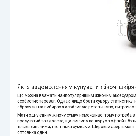
Як із задоволенням купувати жіночі шкіря
Що можна вважати найпопулярнішим жіночим аксесуаром? На
особистих переваг. Однак, якщо брати сувору статистику,
образу жінка вибирає з особливою ретельністю, витрачає ча
Мати одну єдину жіночу сумку неможливо, тому потреба в 
просунутий так далеко, що сміливо конкурує з офлайн-бут
тільки жіночими, і не тільки сумками. Широкий асортимент 
оптовика.один.