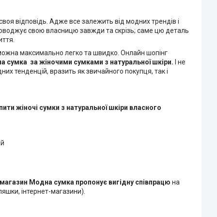
воя відповідь. Адже все залежить від модних трендів і
проводжує свою власницю завжди та скрізь; саме цю деталь
иття.
і можна максимально легко та швидко. Онлайн шопінг
на сумка
за жіночими сумками з натуральної шкіри.
І не
них тенденцій, вразить як звичайного покупця, так і
пити жіночі сумки з натуральної шкіри
власного
ей
-магазин Модна сумка
пропонує вигідну співпрацю
на
яшки, інтернет-магазини).