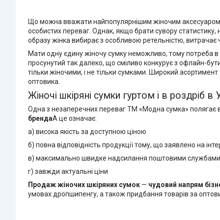
Що можна вважати найпопулярнішим жіночим аксесуаром? На
особистих переваг. Однак, якщо брати сувору статистику,
образу жінка вибирає з особливою ретельністю, витрачає ча
Мати одну єдину жіночу сумку неможливо, тому потреба в 
просунутий так далеко, що сміливо конкурує з офлайн-бут
тільки жіночими, і не тільки сумками. Широкий асортимент 
оптовика.
Жіночі шкіряні сумки гуртом і в роздріб в 
Одна з незаперечних переваг TM «Модна сумка» полягає 
бренда
А це означає:
а) висока якість за доступною ціною
б) повна відповідність продукції тому, що заявлено на ін
в) максимально швидке надсилання поштовими службам
г) завжди актуальні ціни
Продаж жіночих шкіряних сумок
—
чудовий напрям бізн
умовах дропшипенгу, а також придбання товарів за оптови