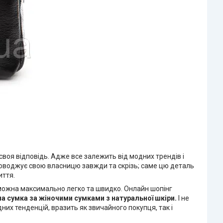
воя відповідь. Адже все залежить від модних трендів і
проводжує свою власницю завжди та скрізь; саме цю деталь
иття.
і можна максимально легко та швидко. Онлайн шопінг
на сумка
за жіночими сумками з натуральної шкіри.
І не
них тенденцій, вразить як звичайного покупця, так і