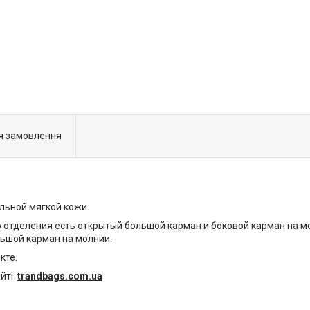
я замовлення
альной мягкой кожи.
о отделения есть открытый большой карман и боковой карман на 
льшой карман на молнии.
кте.
айті
trandbags.com.ua