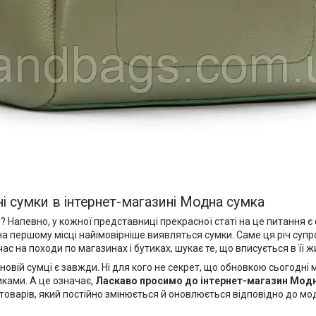
ні сумки в інтернет-магазині Модна сумка
певно, у кожної представниці прекрасної статі на це питання є с
 на першому місці найімовірніше виявляться сумки. Саме ця річ су
с на походи по магазинах і бутиках, шукає те, що вписується в її ж
новій сумці є завжди. Ні для кого не секрет, що обновкою сьогодн
иками. А це означає,
Ласкаво просимо до
інтернет-магазин Мод
товарів, який постійно змінюється й оновлюється відповідно до мод