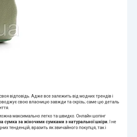
воя відповідь. Адже все залежить від модних трендів і
проводжує свою власницю завжди та скрізь; саме цю деталь
иття.
і можна максимально легко та швидко. Онлайн шопінг
на сумка
за жіночими сумками з натуральної шкіри.
І не
них тенденцій, вразить як звичайного покупця, так і