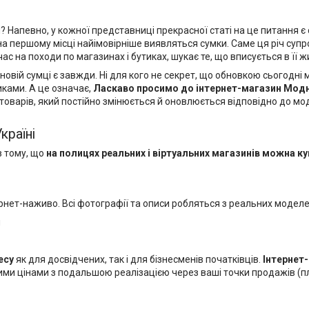
певно, у кожної представниці прекрасної статі на це питання є с
 на першому місці найімовірніше виявляться сумки. Саме ця річ су
с на походи по магазинах і бутиках, шукає те, що вписується в її ж
новій сумці є завжди. Ні для кого не секрет, що обновкою сьогодн
иками. А це означає,
Ласкаво просимо до
інтернет-магазин Мод
товарів, який постійно змінюється й оновлюється відповідно до мод
Україні
в тому, що
на полицях реальних і віртуальних магазинів можна
ку
тернет-наживо. Всі фотографії та описи робляться з реальних модел
и
есу
як для досвідчених, так і для бізнесменів початківців.
Інтернет
ми цінами з подальшою реалізацією через ваші точки продажів (пл