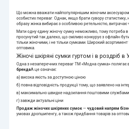
Що можна вважати найпопулярнішим жіночим аксесуаром? На
особистих переваг. Однак, якщо брати сувору статистику,
образу жінка вибирає з особливою ретельністю, витрачає ча
Мати одну єдину жіночу сумку неможливо, тому потреба в 
просунутий так далеко, що сміливо конкурує з офлайн-бут
тільки жіночими, і не тільки сумками. Широкий асортимент 
оптовика.
Жіночі шкіряні сумки гуртом і в роздріб в 
Одна з незаперечних переваг TM «Модна сумка» полягає 
бренда
А це означає:
а) висока якість за доступною ціною
б) повна відповідність продукції тому, що заявлено на ін
в) максимально швидке надсилання поштовими службам
г) завжди актуальні ціни
Продаж жіночих шкіряних сумок
—
чудовий напрям бізн
умовах дропшипенгу, а також придбання товарів за оптови