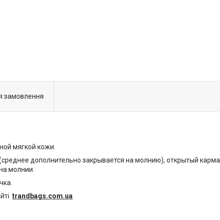
я замовлення
ной мягкой кожи.
 (среднее дополнительно закрывается на молнию), открытый карма
на молнии.
чка.
айті
trandbags.com.ua