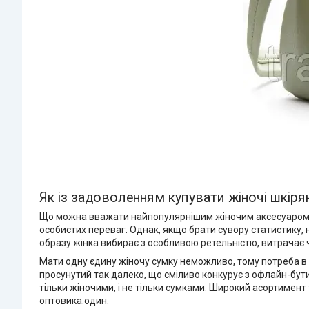
Як із задоволенням купувати жіночі шкіря
Що можна вважати найпопулярнішим жіночим аксесуаром? На
особистих переваг. Однак, якщо брати сувору статистику,
образу жінка вибирає з особливою ретельністю, витрачає ча
Мати одну єдину жіночу сумку неможливо, тому потреба в 
просунутий так далеко, що сміливо конкурує з офлайн-бут
тільки жіночими, і не тільки сумками. Широкий асортимент 
оптовика.один.