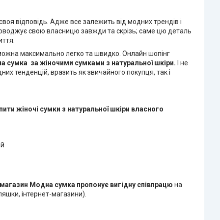
воя відповідь. Адже все залежить від модних трендів і
проводжує свою власницю завжди та скрізь; саме цю деталь
иття.
і можна максимально легко та швидко. Онлайн шопінг
на сумка
за жіночими сумками з натуральної шкіри.
І не
них тенденцій, вразить як звичайного покупця, так і
пити жіночі сумки з натуральної шкіри
власного
ей
-магазин Модна сумка
пропонує вигідну співпрацю
на
яшки, інтернет-магазини).