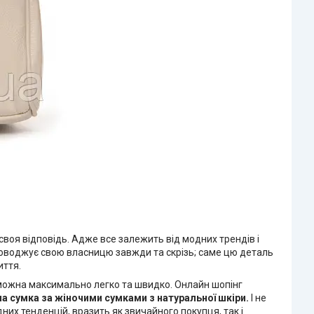
воя відповідь. Адже все залежить від модних трендів і
проводжує свою власницю завжди та скрізь; саме цю деталь
иття.
і можна максимально легко та швидко. Онлайн шопінг
на сумка
за жіночими сумками з натуральної шкіри.
І не
них тенденцій, вразить як звичайного покупця, так і