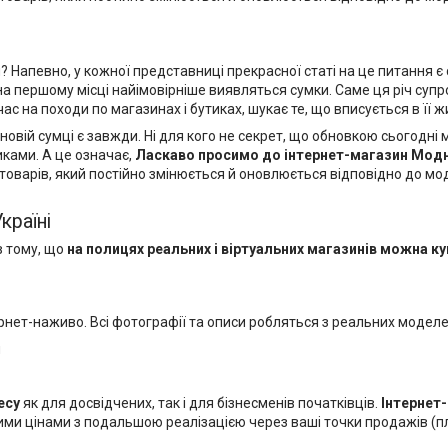
певно, у кожної представниці прекрасної статі на це питання є с
 на першому місці найімовірніше виявляться сумки. Саме ця річ су
с на походи по магазинах і бутиках, шукає те, що вписується в її ж
новій сумці є завжди. Ні для кого не секрет, що обновкою сьогодн
иками. А це означає,
Ласкаво просимо до
інтернет-магазин Мод
товарів, який постійно змінюється й оновлюється відповідно до мод
Україні
в тому, що
на полицях реальних і віртуальних магазинів можна
ку
тернет-наживо. Всі фотографії та описи робляться з реальних модел
и
есу
як для досвідчених, так і для бізнесменів початківців.
Інтернет
ми цінами з подальшою реалізацією через ваші точки продажів (пл