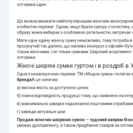
оптовика.один.
Що можна вважати найпопулярнішим жіночим аксесуаром? На
особистих переваг. Однак, якщо брати сувору статистику,
образу жінка вибирає з особливою ретельністю, витрачає ча
Мати одну єдину жіночу сумку неможливо, тому потреба в 
просунутий так далеко, що сміливо конкурує з офлайн-бут
тільки жіночими, і не тільки сумками. Широкий асортимент 
оптовика.
Жіночі шкіряні сумки гуртом і в роздріб в 
Одна з незаперечних переваг TM «Модна сумка» полягає 
бренда
А це означає:
а) висока якість за доступною ціною
б) повна відповідність продукції тому, що заявлено на ін
в) максимально швидке надсилання поштовими службам
г) завжди актуальні ціни
Продаж жіночих шкіряних сумок
—
чудовий напрям бізн
умовах дропшипенгу, а також придбання товарів за оптови