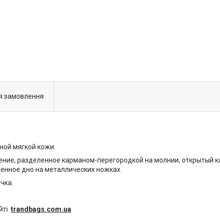
я замовлення
ной мягкой кожи.
ение, разделенное карманом-перегородкой на молнии, открытый к
ненное дно на металлических ножках.
чка.
айті
trandbags.com.ua