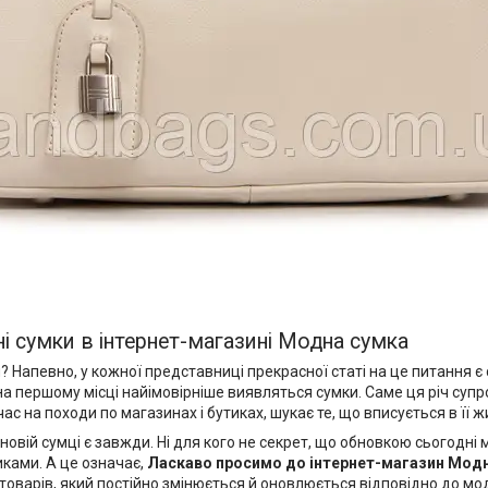
ні сумки в інтернет-магазині Модна сумка
певно, у кожної представниці прекрасної статі на це питання є с
 на першому місці найімовірніше виявляться сумки. Саме ця річ су
с на походи по магазинах і бутиках, шукає те, що вписується в її ж
новій сумці є завжди. Ні для кого не секрет, що обновкою сьогодн
иками. А це означає,
Ласкаво просимо до
інтернет-магазин Мод
товарів, який постійно змінюється й оновлюється відповідно до мод