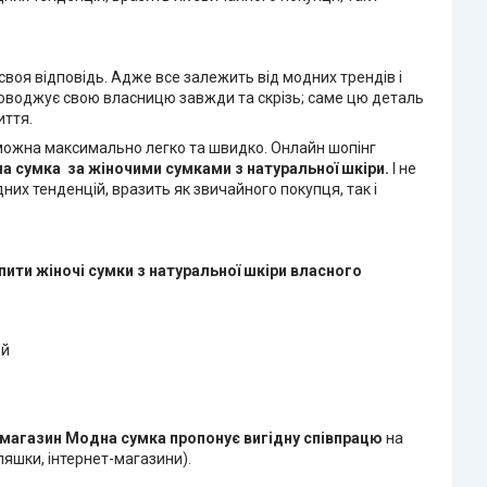
воя відповідь. Адже все залежить від модних трендів і
проводжує свою власницю завжди та скрізь; саме цю деталь
иття.
і можна максимально легко та швидко. Онлайн шопінг
на сумка
за жіночими сумками з натуральної шкіри.
І не
них тенденцій, вразить як звичайного покупця, так і
пити жіночі сумки з натуральної шкіри
власного
ей
-магазин Модна сумка
пропонує вигідну співпрацю
на
яшки, інтернет-магазини).