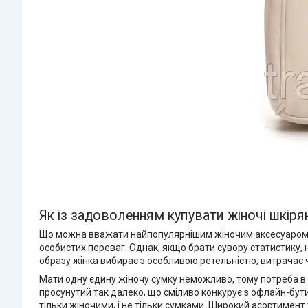
Як із задоволенням купувати жіночі шкіря
Що можна вважати найпопулярнішим жіночим аксесуаром? На
особистих переваг. Однак, якщо брати сувору статистику,
образу жінка вибирає з особливою ретельністю, витрачає ча
Мати одну єдину жіночу сумку неможливо, тому потреба в 
просунутий так далеко, що сміливо конкурує з офлайн-бут
тільки жіночими, і не тільки сумками. Широкий асортимент 