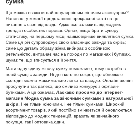
сумка
Що можна вважати найпопулярнішим жіночим аксесуаром?
Напевно, у кожної представниці прекрасної статі на це
питання є своя відповідь. Адже все залежить від модних
трендів і особистих переваг. Однак, якщо брати сувору
статистику, на першому місці найімовірніше виявляться сумки.
Саме ця річ супроводжує свою власницю завжди та скрізь;
саме цю деталь образу жінка вибирає з особливою
ретельністю, витрачає час на походи по магазинах і бутиках,
шукає те, що вписується в її життя.
Мати одну єдину жіночу сумку неможливо, тому потреба в
новій сумці є завжди. Ні для кого не секрет, що обновкою
сьогодні можна максимально легко та швидко. Онлайн шопінг
просунутий так далеко, що сміливо конкурує з офлайн-
бутиками. А це означає,
Ласкаво просимо до
інтернет-
магазин Модна сумка
за жіночими сумками з натуральної
шкіри.
І не тільки жіночими, і не тільки сумками. Широкий
асортимент товарів, який постійно змінюється й оновлюється
відповідно до модних тенденцій, вразить як звичайного
покупця, так і оптовика.один.