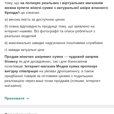
тому, що
на полицях реальних і віртуальних магазинів
можна
купити жіночі сумки з натуральної шкіри
власного
бренда
А це означає:
а) висока якість за доступною ціною
б) повна відповідність продукції тому, що заявлено на
інтернет-наживо. Всі фотографії та описи робляться з
реальних моделей
в) максимально швидке надсилання поштовими службами
г) завжди актуальні ціни
Продаж жіночих шкіряних сумок
—
чудовий напрям
бізнесу
як для досвідчених, так і для бізнесменів
початківців.
Інтернет-магазин Модна сумка
пропонує
вигідну співпрацю
на умовах дропшипенгу, а також
придбання товарів за оптовими цінами з подальшою
реалізацією через ваші точки продажів (пляшки, інтернет-
магазини).
Приховати