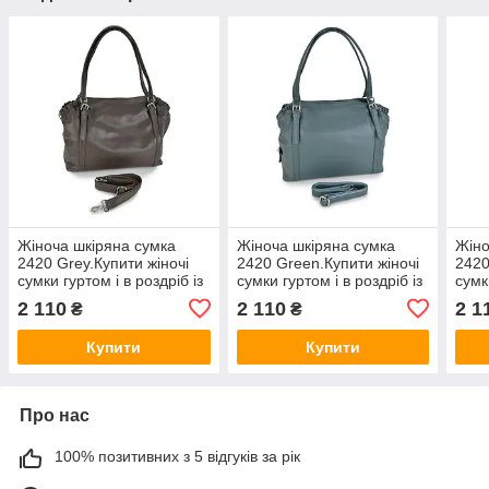
Жіноча шкіряна сумка
Жіноча шкіряна сумка
Жіно
2420 Grey.Купити жіночі
2420 Green.Купити жіночі
2420
сумки гуртом і в роздріб із
сумки гуртом і в роздріб із
сумк
натуральної шкіри в
натуральної шкіри в
нату
2 110
2 110
2 1
₴
₴
Україні
Україні
Укра
Купити
Купити
Про нас
100% позитивних з 5 відгуків за рік