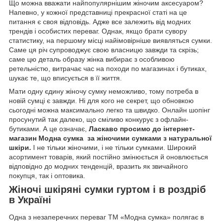
Що можна вважати найпопулярнішим жіночим аксесуаром?
Напевно, у кожної представниці прекрасної статі на це
питання є своя відповідь. Адже все залежить від модних
трендів і особистих переваг. Однак, якщо брати сувору
статистику, на першому місці найімовірніше виявляться сумки.
Саме ця річ супроводжує свою власницю завжди та скрізь;
саме цю деталь образу жінка вибирає з особливою
ретельністю, витрачає час на походи по магазинах і бутиках,
шукає те, що вписується в її життя.
Мати одну єдину жіночу сумку неможливо, тому потреба в
новій сумці є завжди. Ні для кого не секрет, що обновкою
сьогодні можна максимально легко та швидко. Онлайн шопінг
просунутий так далеко, що сміливо конкурує з офлайн-
бутиками. А це означає,
Ласкаво просимо до
інтернет-
магазин Модна сумка
за жіночими сумками з натуральної
шкіри.
І не тільки жіночими, і не тільки сумками. Широкий
асортимент товарів, який постійно змінюється й оновлюється
відповідно до модних тенденцій, вразить як звичайного
покупця, так і оптовика.
Жіночі шкіряні сумки гуртом і в роздріб
в Україні
Одна з незаперечних переваг TM «Модна сумка» полягає в