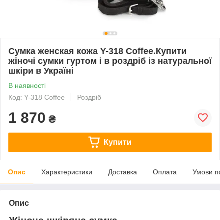
Сумка женская кожа Y-318 Coffee.Купити
жіночі сумки гуртом і в роздріб із натуральної
шкіри в Україні
В наявності
Код: Y-318 Coffee
Роздріб
1 870
₴
Купити
Опис
Характеристики
Доставка
Оплата
Умови п
Опис