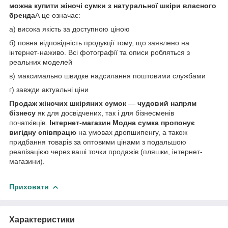
можна
купити жіночі сумки з натуральної шкіри
власного
бренда
А це означає:
а) висока якість за доступною ціною
б) повна відповідність продукції тому, що заявлено на
інтернет-наживо. Всі фотографії та описи робляться з
реальних моделей
в) максимально швидке надсилання поштовими службами
г) завжди актуальні ціни
Продаж жіночих шкіряних сумок
—
чудовий напрям
бізнесу
як для досвідчених, так і для бізнесменів
початківців.
Інтернет-магазин Модна сумка
пропонує
вигідну співпрацю
на умовах дропшипенгу, а також
придбання товарів за оптовими цінами з подальшою
реалізацією через ваші точки продажів (пляшки, інтернет-
магазини).
Приховати
Характеристики