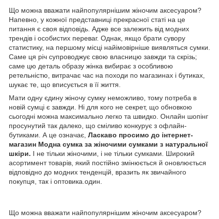
Що можна вважати найпопулярнішим жіночим аксесуаром?
Напевно, у кожної представниці прекрасної статі на це
питання є своя відповідь. Адже все залежить від модних
трендів і особистих переваг. Однак, якщо брати сувору
статистику, на першому місці найімовірніше виявляться сумки.
Саме ця річ супроводжує свою власницю завжди та скрізь;
саме цю деталь образу жінка вибирає з особливою
ретельністю, витрачає час на походи по магазинах і бутиках,
шукає те, що вписується в її життя.
Мати одну єдину жіночу сумку неможливо, тому потреба в
новій сумці є завжди. Ні для кого не секрет, що обновкою
сьогодні можна максимально легко та швидко. Онлайн шопінг
просунутий так далеко, що сміливо конкурує з офлайн-
бутиками. А це означає,
Ласкаво просимо до
інтернет-
магазин Модна сумка
за жіночими сумками з натуральної
шкіри.
І не тільки жіночими, і не тільки сумками. Широкий
асортимент товарів, який постійно змінюється й оновлюється
відповідно до модних тенденцій, вразить як звичайного
покупця, так і оптовика.один.
Що можна вважати найпопулярнішим жіночим аксесуаром?