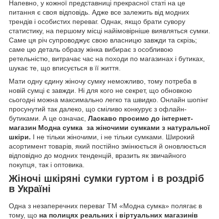
Напевно, у кожної представниці прекрасної статі на це
питання є своя відповідь. Адже все залежить від модних
трендів і особистих переваг. Однак, якщо брати сувору
статистику, на першому місці найімовірніше виявляться сумки.
Саме ця річ супроводжує свою власницю завжди та скрізь;
саме цю деталь образу жінка вибирає з особливою
ретельністю, витрачає час на походи по магазинах і бутиках,
шукає те, що вписується в її життя.
Мати одну єдину жіночу сумку неможливо, тому потреба в
новій сумці є завжди. Ні для кого не секрет, що обновкою
сьогодні можна максимально легко та швидко. Онлайн шопінг
просунутий так далеко, що сміливо конкурує з офлайн-
бутиками. А це означає,
Ласкаво просимо до
інтернет-
магазин Модна сумка
за жіночими сумками з натуральної
шкіри.
І не тільки жіночими, і не тільки сумками. Широкий
асортимент товарів, який постійно змінюється й оновлюється
відповідно до модних тенденцій, вразить як звичайного
покупця, так і оптовика.
Жіночі шкіряні сумки гуртом і в роздріб
в Україні
Одна з незаперечних переваг TM «Модна сумка» полягає в
тому, що
на полицях реальних і віртуальних магазинів