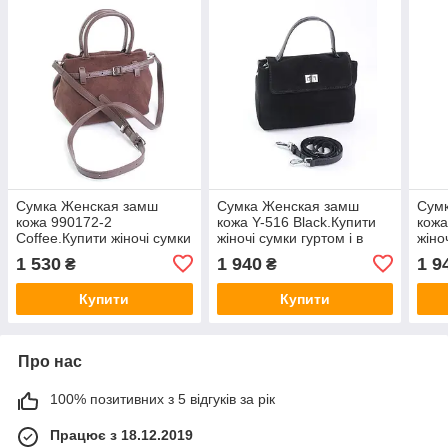
Сумка Женская замш
Сумка Женская замш
Сум
кожа 990172-2
кожа Y-516 Black.Купити
кожа
Coffee.Купити жіночі сумки
жіночі сумки гуртом і в
жіно
гуртом і в роздріб із
роздріб із натуральної
розд
1 530
1 940
1 9
₴
₴
натуральної шкіри в
шкіри в Україні
шкір
Україні
Купити
Купити
Про нас
100% позитивних з 5 відгуків за рік
Працює з 18.12.2019