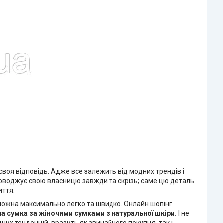
воя відповідь. Адже все залежить від модних трендів і
проводжує свою власницю завжди та скрізь; саме цю деталь
иття.
і можна максимально легко та швидко. Онлайн шопінг
на сумка
за жіночими сумками з натуральної шкіри.
І не
них тенденцій, вразить як звичайного покупця, так і