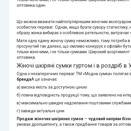
оптовика.один.
Що можна вважати найпопулярнішим жіночим аксесуаром? На
особистих переваг. Однак, якщо брати сувору статистику,
образу жінка вибирає з особливою ретельністю, витрачає ча
Мати одну єдину жіночу сумку неможливо, тому потреба в 
просунутий так далеко, що сміливо конкурує з офлайн-бут
тільки жіночими, і не тільки сумками. Широкий асортимент 
оптовика.
Жіночі шкіряні сумки гуртом і в роздріб в 
Одна з незаперечних переваг TM «Модна сумка» полягає 
бренда
А це означає:
а) висока якість за доступною ціною
б) повна відповідність продукції тому, що заявлено на ін
в) максимально швидке надсилання поштовими службам
г) завжди актуальні ціни
Продаж жіночих шкіряних сумок
—
чудовий напрям бізн
умовах дропшипенгу, а також придбання товарів за оптови