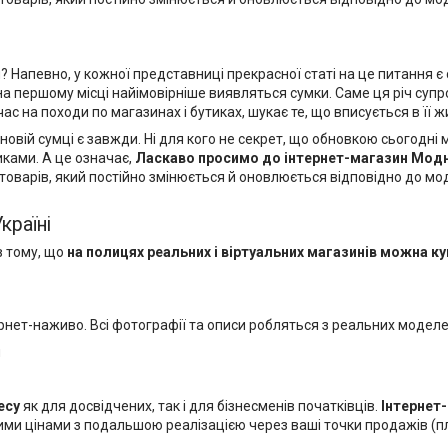
певно, у кожної представниці прекрасної статі на це питання є с
 на першому місці найімовірніше виявляться сумки. Саме ця річ су
с на походи по магазинах і бутиках, шукає те, що вписується в її ж
новій сумці є завжди. Ні для кого не секрет, що обновкою сьогодн
иками. А це означає,
Ласкаво просимо до
інтернет-магазин Мод
товарів, який постійно змінюється й оновлюється відповідно до мод
Україні
в тому, що
на полицях реальних і віртуальних магазинів можна
ку
тернет-наживо. Всі фотографії та описи робляться з реальних модел
и
есу
як для досвідчених, так і для бізнесменів початківців.
Інтернет
ми цінами з подальшою реалізацією через ваші точки продажів (пл