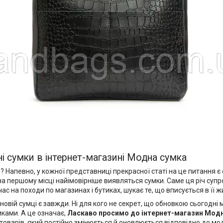
ні сумки в інтернет-магазині Модна сумка
певно, у кожної представниці прекрасної статі на це питання є с
 на першому місці найімовірніше виявляться сумки. Саме ця річ су
с на походи по магазинах і бутиках, шукає те, що вписується в її ж
новій сумці є завжди. Ні для кого не секрет, що обновкою сьогодн
иками. А це означає,
Ласкаво просимо до
інтернет-магазин Мод
товарів, який постійно змінюється й оновлюється відповідно до мод