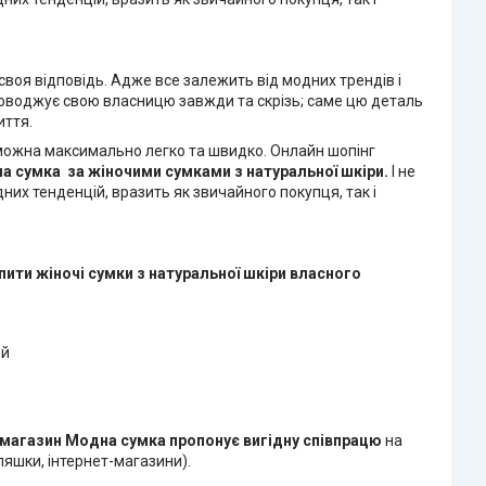
воя відповідь. Адже все залежить від модних трендів і
проводжує свою власницю завжди та скрізь; саме цю деталь
иття.
і можна максимально легко та швидко. Онлайн шопінг
на сумка
за жіночими сумками з натуральної шкіри.
І не
них тенденцій, вразить як звичайного покупця, так і
пити жіночі сумки з натуральної шкіри
власного
ей
-магазин Модна сумка
пропонує вигідну співпрацю
на
яшки, інтернет-магазини).