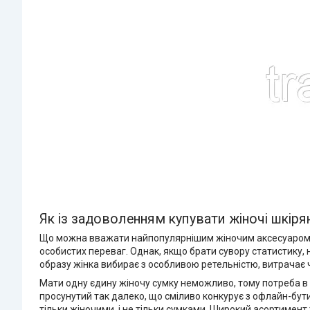
Як із задоволенням купувати жіночі шкіря
Що можна вважати найпопулярнішим жіночим аксесуаром? На
особистих переваг. Однак, якщо брати сувору статистику,
образу жінка вибирає з особливою ретельністю, витрачає ча
Мати одну єдину жіночу сумку неможливо, тому потреба в 
просунутий так далеко, що сміливо конкурує з офлайн-бут
тільки жіночими, і не тільки сумками. Широкий асортимент 