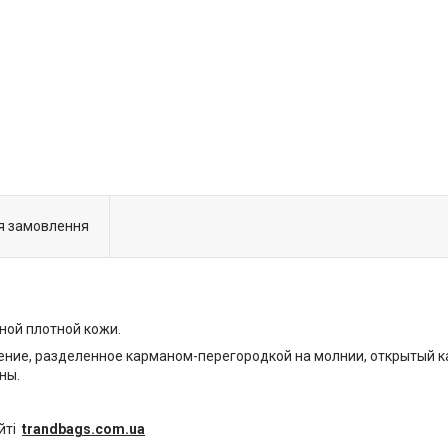
я замовлення
ьной плотной кожи.
ение, разделенное карманом-перегородкой на молнии, открытый к
ны.
айті
trandbags.com.ua