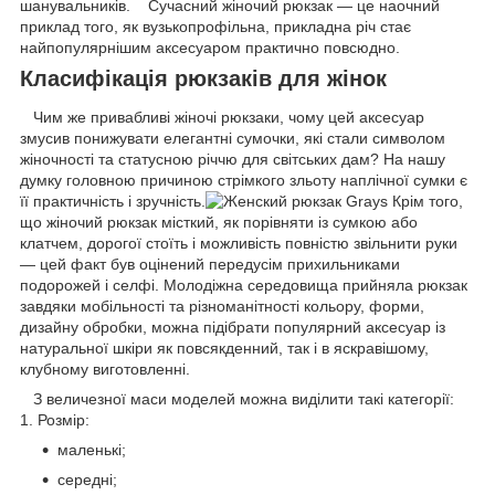
шанувальників. Сучасний жіночий рюкзак — це наочний
приклад того, як вузькопрофільна, прикладна річ стає
найпопулярнішим аксесуаром практично повсюдно.
Класифікація рюкзаків для жінок
Чим же привабливі жіночі рюкзаки, чому цей аксесуар
змусив понижувати елегантні сумочки, які стали символом
жіночності та статусною річчю для світських дам? На нашу
думку головною причиною стрімкого зльоту наплічної сумки є
її практичність і зручність.
Крім того,
що жіночий рюкзак місткий, як порівняти із сумкою або
клатчем, дорогої стоїть і можливість повністю звільнити руки
— цей факт був оцінений передусім прихильниками
подорожей і селфі. Молодіжна середовища прийняла рюкзак
завдяки мобільності та різноманітності кольору, форми,
дизайну обробки, можна підібрати популярний аксесуар із
натуральної шкіри як повсякденний, так і в яскравішому,
клубному виготовленні.
З величезної маси моделей можна виділити такі категорії:
1. Розмір:
маленькі;
середні;