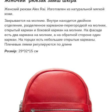
Жіночий рюкзак замш шкіра
Женский рюкзак Alex Rai. Изготовлен из натуральной мягкой
кожи.
Закрывается на молнию. Внутри находится двойное
отделение, разделенное карманом-перегородкой на молнии,
открытый карман и боковой карман на молнии. На фасаде
есть два кармана на молнии, а на обратной стороне один
карман. На торцах есть небольшие открытые карманы.
Плечевые лямки регулируются по длине
Розмір
:
29*32*15
см