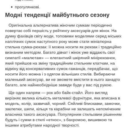
прогулянкові.
Модні тенденції майбутнього сезону
Оригінальна альтернатива жіночим сумкам періодично
повертає собі першість у рейтингу аксесуарів для жінок. На
думку фахівців світу моди, топовими моделями серед міських
наплічних сумок наступного року може стати мініатюрна
стильна сумка-рюкзак: її можна носити як рюкзак і традиційно
визнаним методом. Багато дівчат і жінок уже віддають свої
симпатії «малютам» — елегантний шкіряний мінірюкзачок,
який прийшов на зміну традиційним стильним клатчам, на
відміну від консервативних сумок-гаманців, передбачає, що
носити його можна і з одягом вільніших стилів. Вибираючи
маленький аксесуар, ви не зможете вмістити в нього занадто
багато, але найнеобхідніше завжди буде у вас під рукою.
Ще один напрям — рок або байк-стайл. Його вигляд
вирізняє велика кількість металевої фурнітури, яка вписана в
модель, колір, зазвичай, чорний. Сяйливі блискавки, замочки,
заклепки, шипи, кільця та карабіни не залишать непоміченим
власника такого аксесуара. Популярним стильовим рішенням
будуть і сумки в стилі «етнос», з бахромою, вишивкою та
іншими атрибутами народної творчості.