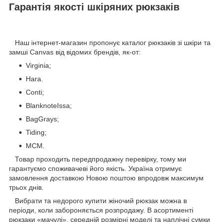
Гарантія якості шкіряних рюкзаків
Наш інтернет-магазин пропонує каталог рюкзаків зі шкіри та
замші Canvas від відомих брендів, як-от:
Virginia;
Hara.
Conti;
BlanknoteIssa;
BagGrays;
Tiding;
MCM.
Товар проходить передпродажну перевірку, тому ми
гарантуємо споживачеві його якість. Україна отримує
замовлення доставкою Новою поштою впродовж максимум
трьох днів.
Вибрати та недорого купити жіночий рюкзак можна в
періоди, коли забороняється розпродажу. В асортименті
рюкзаки «мачулі», середній розмірні моделі та наплічні сумки