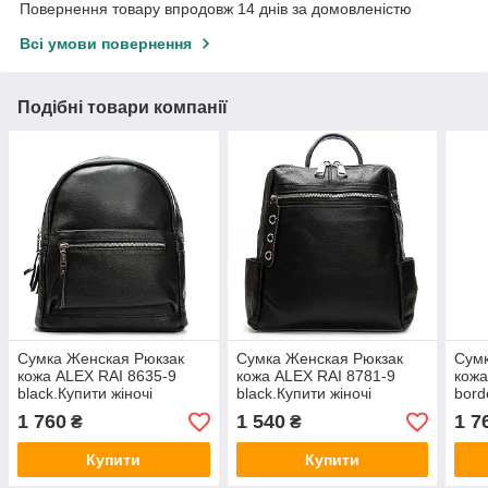
Повернення товару впродовж 14 днів за домовленістю
Всі умови повернення
Подібні товари компанії
Сумка Женская Рюкзак
Сумка Женская Рюкзак
Сумк
кожа ALEX RAI 8635-9
кожа ALEX RAI 8781-9
кожа
black.Купити жіночі
black.Купити жіночі
bord
рюкзаки гуртом і в роздріб
рюкзаки гуртом і в роздріб
рюкз
1 760
1 540
1 7
₴
₴
із натуральної шкіри в
із натуральної шкіри в
із н
Україні
Україні
Укра
Купити
Купити