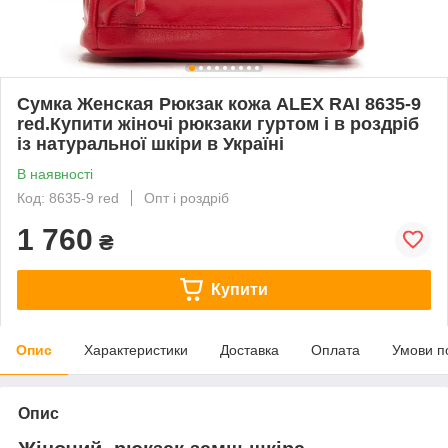
Сумка Женская Рюкзак кожа ALEX RAI 8635-9
red.Купити жіночі рюкзаки гуртом і в роздріб
із натуральної шкіри в Україні
В наявності
Код: 8635-9 red
Опт і роздріб
1 760
₴
Купити
Опис
Характеристики
Доставка
Оплата
Умови п
Опис