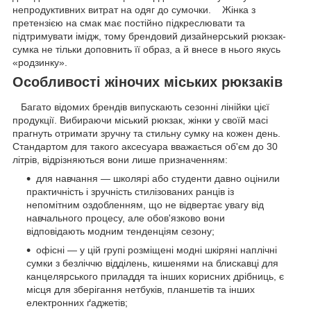
непродуктивних витрат на одяг до сумочки. Жінка з
претензією на смак має постійно підкреслювати та
підтримувати імідж, тому брендовий дизайнерський рюкзак-
сумка не тільки доповнить її образ, а й внесе в нього якусь
«родзинку».
Особливості жіночих міських рюкзаків
Багато відомих брендів випускають сезонні лінійки цієї
продукції. Вибираючи міський рюкзак, жінки у своїй масі
прагнуть отримати зручну та стильну сумку на кожен день.
Стандартом для такого аксесуара вважається об'єм до 30
літрів, відрізняються вони лише призначенням:
для навчання — школярі або студенти давно оцінили
практичність і зручність стилізованих ранців із
непомітним оздобленням, що не відвертає увагу від
навчального процесу, але обов'язково вони
відповідають модним тенденціям сезону;
офісні — у цій групі розміщені модні шкіряні наплічні
сумки з безліччю відділень, кишенями на блискавці для
канцелярського приладдя та інших корисних дрібниць, є
місця для зберігання нетбуків, планшетів та інших
електронних ґаджетів;