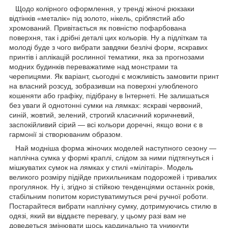
Щодо колірного оформлення, у тренді жіночі рюкзаки
відтінків «металік» під золото, нікель, сріблястий або
хромований. Привітається як повністю пофарбована
поверхня, так і дрібні деталі цих кольорів. Ну а підліткам та
молоді буде з чого вибрати завдяки безлічі форм, яскравих
принтів і аплікацій рослинної тематики, яка за прогнозами
модних будинків переважатиме над монстрами та
черепицями. Як варіант, сьогодні є можливість замовити принт
на власний розсуд, зобразивши на поверхні улюбленого
кошеняти або графіку, підібрану в Інтернеті. Не залишаться
без уваги й однотонні сумки на лямках: яскраві червоний,
синій, жовтий, зелений, строгий класичний коричневий,
заспокійливий сірий — всі кольори доречні, якщо вони є в
гармонії зі створюваним образом.
Най модніша форма жіночих моделей наступного сезону —
наплічна сумка у формі краплі, слідом за ними підтягнуться і
мішкуватих сумок на лямках у стилі «мілітарі». Модель
великого розміру підійде прихильникам подорожей і тривалих
прогулянок. Ну і, згідно зі стійкою тенденціями останніх років,
стабільним попитом користуватимуться речі ручної роботи.
Постарайтеся вибрати наплічну сумку, дотримуючись стилю в
одязі, який ви віддаєте перевагу, у цьому разі вам не
доведеться змінювати щось кардинально та уникнути