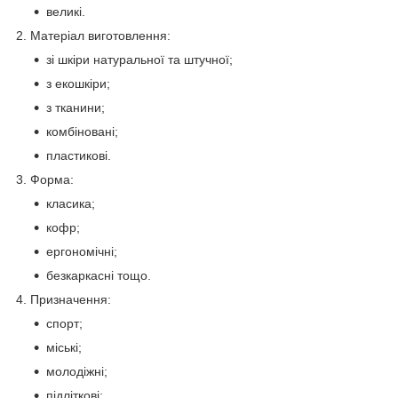
великі.
2. Матеріал виготовлення:
зі шкіри натуральної та штучної;
з екошкіри;
з тканини;
комбіновані;
пластикові.
3. Форма:
класика;
кофр;
ергономічні;
безкаркасні тощо.
4. Призначення:
спорт;
міські;
молодіжні;
підліткові;