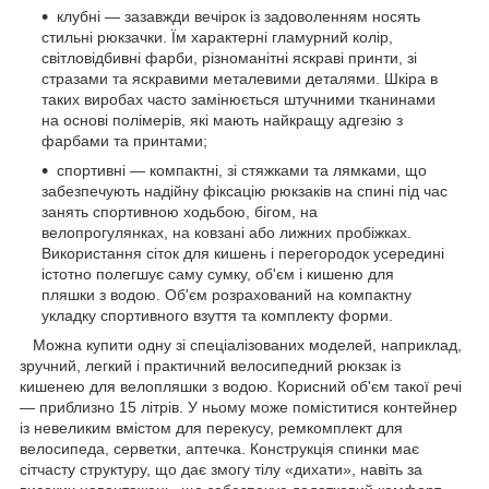
клубні — зазавжди вечірок із задоволенням носять
стильні рюкзачки. Їм характерні гламурний колір,
світловідбивні фарби, різноманітні яскраві принти, зі
стразами та яскравими металевими деталями. Шкіра в
таких виробах часто замінюється штучними тканинами
на основі полімерів, які мають найкращу адгезію з
фарбами та принтами;
спортивні — компактні, зі стяжками та лямками, що
забезпечують надійну фіксацію рюкзаків на спині під час
занять спортивною ходьбою, бігом, на
велопрогулянках, на ковзані або лижних пробіжках.
Використання сіток для кишень і перегородок усередині
істотно полегшує саму сумку, об'єм і кишеню для
пляшки з водою. Об'єм розрахований на компактну
укладку спортивного взуття та комплекту форми.
Можна купити одну зі спеціалізованих моделей, наприклад,
зручний, легкий і практичний велосипедний рюкзак із
кишенею для велопляшки з водою. Корисний об'єм такої речі
— приблизно 15 літрів. У ньому може поміститися контейнер
із невеликим вмістом для перекусу, ремкомплект для
велосипеда, серветки, аптечка. Конструкція спинки має
сітчасту структуру, що дає змогу тілу «дихати», навіть за