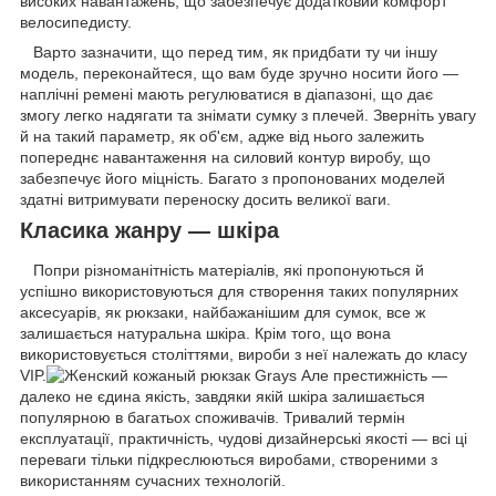
високих навантажень, що забезпечує додатковий комфорт
велосипедисту.
Варто зазначити, що перед тим, як придбати ту чи іншу
модель, переконайтеся, що вам буде зручно носити його —
наплічні ремені мають регулюватися в діапазоні, що дає
змогу легко надягати та знімати сумку з плечей. Зверніть увагу
й на такий параметр, як об'єм, адже від нього залежить
попереднє навантаження на силовий контур виробу, що
забезпечує його міцність. Багато з пропонованих моделей
здатні витримувати переноску досить великої ваги.
Класика жанру — шкіра
Попри різноманітність матеріалів, які пропонуються й
успішно використовуються для створення таких популярних
аксесуарів, як рюкзаки, найбажанішим для сумок, все ж
залишається натуральна шкіра. Крім того, що вона
використовується століттями, вироби з неї належать до класу
VIP.
Але престижність —
далеко не єдина якість, завдяки якій шкіра залишається
популярною в багатьох споживачів. Тривалий термін
експлуатації, практичність, чудові дизайнерські якості — всі ці
переваги тільки підкреслюються виробами, створеними з
використанням сучасних технологій.