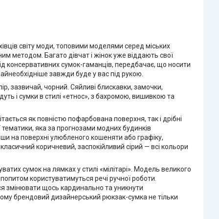
хівців світу моди, топовими моделями серед міських
ним методом. Багато дівчат і жінок уже віддають свої
від консервативних сумок-гаманців, передбачає, що носити
найнеобхідніше завжди буде у вас під рукою.
ір, зазвичай, чорний. Сяйливі блискавки, замочки,
уть і сумки в стилі «етнос», з бахромою, вишивкою та
ітається як повністю пофарбована поверхня, так і дрібні
ої тематики, яка за прогнозами модних будинків
ши на поверхні улюбленого кошеняти або графіку,
й класичний коричневий, заспокійливий сірий — всі кольори
ватих сумок на лямках у стилі «мілітарі». Модель великого
м попитом користуватимуться речі ручної роботи.
ься змінювати щось кардинально та уникнути
 тому брендовий дизайнерський рюкзак-сумка не тільки