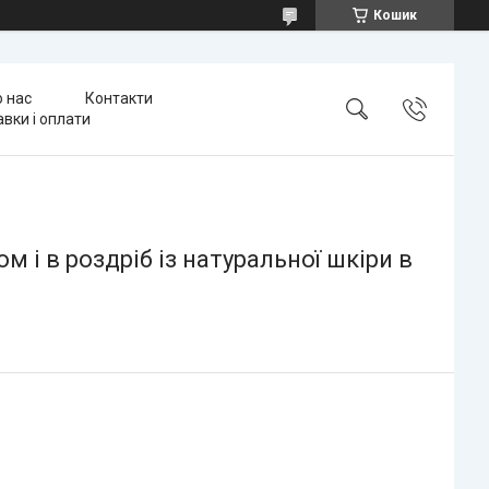
Кошик
 нас
Контакти
вки і оплати
 і в роздріб із натуральної шкіри в