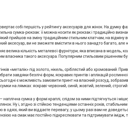
ртає собі першість у рейтингу аксесуарів для жінок. На думку фа
ильна сумка-рюкзак: її можна носити як рюкзак і традиційно визна
який прийшов на зміну традиційним стильним клатчам, на відміну 
кий аксесуар, ви не зможете вмістити в нього занадто багато, але 
є велика кількість металевої фурнітури, яка вписана в модель, кол
ним власника такого аксесуара. Популярним стильовим рішенням буд
ків «металік» під золото, нікель, сріблястий або хромований. Прив
 вибрати завдяки безлічі форм, яскравих принтів і аплікацій рослинн
ьогодні є можливість замовити принт на власний розсуд, зобразив
і сумки на лямках: яскраві червоний, синій, жовтий, зелений, строги
плічна сумка у формі краплі, слідом за ними підтягнуться і мішку
нок. Ну і, згідно зі стійкою тенденціями останніх років, стабільни
 в одязі, який ви віддаєте перевагу, у цьому разі вам не доведет
нзією на смак має постійно підкреслювати та підтримувати імідж,