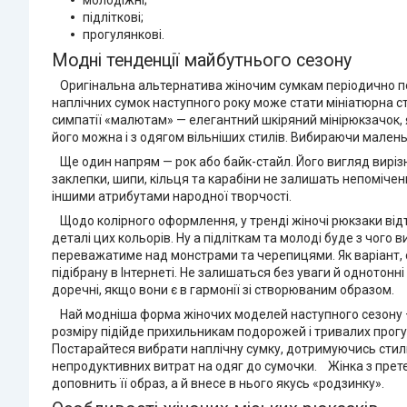
молодіжні;
підліткові;
прогулянкові.
Модні тенденції майбутнього сезону
Оригінальна альтернатива жіночим сумкам періодично пове
наплічних сумок наступного року може стати мініатюрна ст
симпатії «малютам» — елегантний шкіряний мінірюкзачок, 
його можна і з одягом вільніших стилів. Вибираючи малень
Ще один напрям — рок або байк-стайл. Його вигляд вирізня
заклепки, шипи, кільця та карабіни не залишать непоміче
іншими атрибутами народної творчості.
Щодо колірного оформлення, у тренді жіночі рюкзаки відтін
деталі цих кольорів. Ну а підліткам та молоді буде з чого
переважатиме над монстрами та черепицями. Як варіант, с
підібрану в Інтернеті. Не залишаться без уваги й однотонн
доречні, якщо вони є в гармонії зі створюваним образом.
Най модніша форма жіночих моделей наступного сезону — на
розміру підійде прихильникам подорожей і тривалих прогуля
Постарайтеся вибрати наплічну сумку, дотримуючись стилю
непродуктивних витрат на одяг до сумочки. Жінка з прете
доповнить її образ, а й внесе в нього якусь «родзинку».