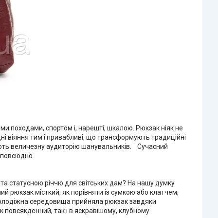
ми походами, спортом і, нарешті, шкалою. Рюкзак ніяк не
одні віяння тим і привабливі, що трансформують традиційні
имують величезну аудиторію шанувальників. Сучасний
 повсюдно.
та статусною річчю для світських дам? На нашу думку
ий рюкзак місткий, як порівняти із сумкою або клатчем,
. Молодіжна середовища прийняла рюкзак завдяки
к повсякденний, так і в яскравішому, клубному