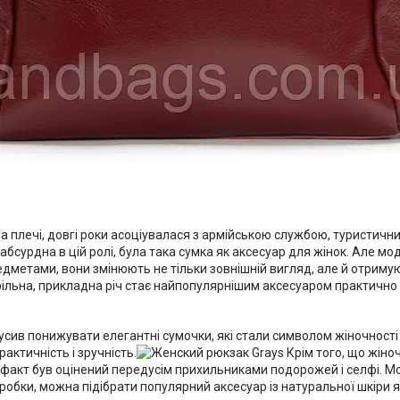
а плечі, довгі роки асоціувалася з армійською службою, туристични
абсурдна в цій ролі, була така сумка як аксесуар для жінок. Але м
 предметами, вони змінюють не тільки зовнішній вигляд, але й отр
фільна, прикладна річ стає найпопулярнішим аксесуаром практично
сив понижувати елегантні сумочки, які стали символом жіночності 
актичність і зручність.
Крім того, що жіноч
цей факт був оцінений передусім прихильниками подорожей і селфі
бробки, можна підібрати популярний аксесуар із натуральної шкіри я