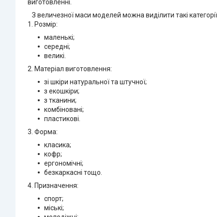
виготовленні.
З величезної маси моделей можна виділити такі категорії
1. Розмір:
маленькі;
середні;
великі.
2. Матеріал виготовлення:
зі шкіри натуральної та штучної;
з екошкіри;
з тканини;
комбіновані;
пластикові.
3. Форма:
класика;
кофр;
ергономічні;
безкаркасні тощо.
4. Призначення:
спорт;
міські;