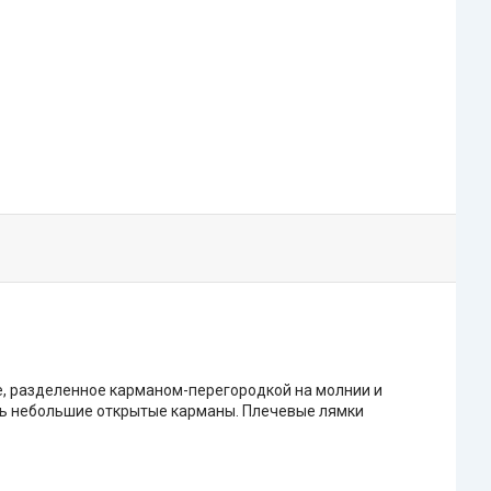
е, разделенное карманом-перегородкой на молнии и
сть небольшие открытые карманы. Плечевые лямки