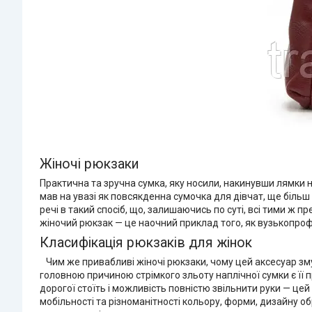
Жіночі рюкзаки
Практична та зручна сумка, яку носили, накинувши лямки н
мав на увазі як повсякденна сумочка для дівчат, ще більш 
речі в такий спосіб, що, залишаючись по суті, всі тими ж
жіночий рюкзак — це наочний приклад того, як вузькопро
Класифікація рюкзаків для жінок
Чим же привабливі жіночі рюкзаки, чому цей аксесуар зму
головною причиною стрімкого зльоту наплічної сумки є її пр
дорогої стоїть і можливість повністю звільнити руки — 
мобільності та різноманітності кольору, форми, дизайну о