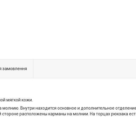
я замовлення
ной мягкой кожи.
а молнию. Внутри находится основное и дополнительное отделени
й стороне расположены карманы на молнии. На торцах рюкзака е