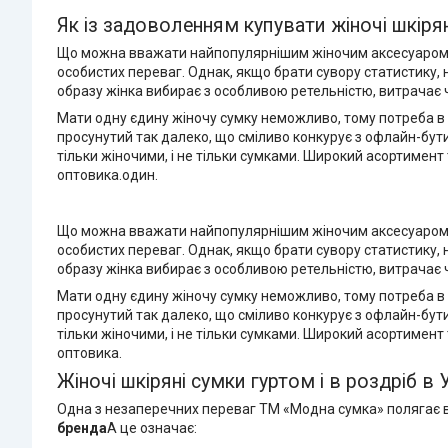
Як із задоволенням купувати жіночі шкіря
Що можна вважати найпопулярнішим жіночим аксесуаром? На
особистих переваг. Однак, якщо брати сувору статистику,
образу жінка вибирає з особливою ретельністю, витрачає ча
Мати одну єдину жіночу сумку неможливо, тому потреба в 
просунутий так далеко, що сміливо конкурує з офлайн-бут
тільки жіночими, і не тільки сумками. Широкий асортимент 
оптовика.один.
Що можна вважати найпопулярнішим жіночим аксесуаром? На
особистих переваг. Однак, якщо брати сувору статистику,
образу жінка вибирає з особливою ретельністю, витрачає ча
Мати одну єдину жіночу сумку неможливо, тому потреба в 
просунутий так далеко, що сміливо конкурує з офлайн-бут
тільки жіночими, і не тільки сумками. Широкий асортимент 
оптовика.
Жіночі шкіряні сумки гуртом і в роздріб в 
Одна з незаперечних переваг TM «Модна сумка» полягає 
бренда
А це означає: