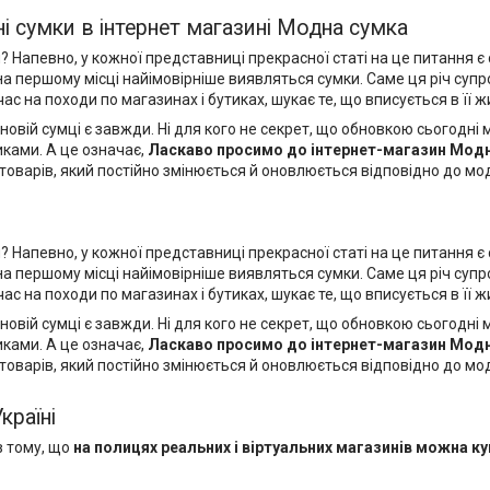
ні сумки в інтернет магазині Модна сумка
певно, у кожної представниці прекрасної статі на це питання є с
 на першому місці найімовірніше виявляться сумки. Саме ця річ су
с на походи по магазинах і бутиках, шукає те, що вписується в її ж
новій сумці є завжди. Ні для кого не секрет, що обновкою сьогодн
иками. А це означає,
Ласкаво просимо до
інтернет-магазин Мод
товарів, який постійно змінюється й оновлюється відповідно до мод
певно, у кожної представниці прекрасної статі на це питання є с
 на першому місці найімовірніше виявляться сумки. Саме ця річ су
с на походи по магазинах і бутиках, шукає те, що вписується в її ж
новій сумці є завжди. Ні для кого не секрет, що обновкою сьогодн
иками. А це означає,
Ласкаво просимо до
інтернет-магазин Мод
товарів, який постійно змінюється й оновлюється відповідно до мод
Україні
в тому, що
на полицях реальних і віртуальних магазинів можна
ку