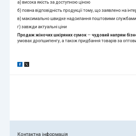
а) висока якість за доступною ціною
б) повна відповідність продукції тому, що заявлено на ін
в) максимально швидке надсилання поштовими службам
г) завжди актуальні ціни
Продаж жіночих шкіряних сумок
—
чудовий напрям бізн
умовах дропшипенгу, а також придбання товарів за оптови