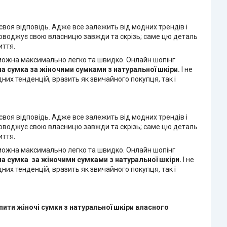
воя відповідь. Адже все залежить від модних трендів і
проводжує свою власницю завжди та скрізь; саме цю деталь
иття.
і можна максимально легко та швидко. Онлайн шопінг
на сумка
за жіночими сумками з натуральної шкіри.
І не
них тенденцій, вразить як звичайного покупця, так і
воя відповідь. Адже все залежить від модних трендів і
проводжує свою власницю завжди та скрізь; саме цю деталь
иття.
і можна максимально легко та швидко. Онлайн шопінг
на сумка
за жіночими сумками з натуральної шкіри.
І не
них тенденцій, вразить як звичайного покупця, так і
пити жіночі сумки з натуральної шкіри
власного