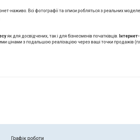
тернет-наживо. Всі фотографії та описи робляться з реальних модел
и
есу
як для досвідчених, так і для бізнесменів початківців.
Інтернет
ми цінами з подальшою реалізацією через ваші точки продажів (пл
Графік роботи