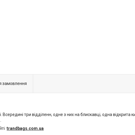
я замовлення
 Всередині три відділенн, одне з них на блискавці, одна відкрита к
.
айті
trandbags.com.ua