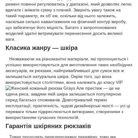
ремені повинні регулюватись у діапазоні, який дозволяє легко
вдягати і знімати сумку з плечей. Зверніть увагу також на
такий параметр, як об’ єм, оскільки від нього залежить,
наскільки сильно навантаження на фізичний контур виробу,
що забезпечує його міцність. Багато з запропонованих
моделей здатні витримувати перенесення досить великої
ваги.
Класика жанру — шкіра
Незважаючи на різноманітні матеріали, які пропонуються і
успішно використовуються для виготовлення таких необхідних
аксесуарів, як рюкзаки, найпривабливішої для сумок все ж
залишається натуральна шкіра. Окрім того, що вона
використовується століттями, вона належить до класу VIP.
Але престиж — це не
єдина риса, завдяки якій шкіра залишається популярною
серед багатьох споживачів. Довготривалий термін
експлуатації, практичність, чудові дизайнерські якості — усі ці
переваги тільки підкреслюються витворами, створеними з
використанням сучасних технологій.
Гарантія шкіряних рюкзаків
Товар проходить передпродажну перевірку, тому ми