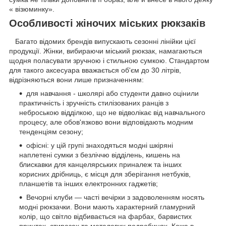
« візюминку».
Особливості жіночих міських рюкзаків
Багато відомих брендів випускають сезонні лінійки цієї
продукції. Жінки, вибираючи міський рюкзак, намагаються
щодня поласувати зручною і стильною сумкою. Стандартом
для такого аксесуара вважається об'єм до 30 літрів,
відрізняються вони лише призначенням:
для навчання - школярі або студенти давно оцінили
практичність і зручність стилізованих ранців з
неброською відділкою, що не відволікає від навчального
процесу, але обов'язково вони відповідають модним
тенденціям сезону;
офісні: у цій групі знаходяться модні шкіряні
наплетені сумки з безліччю відділень, кишень на
блискавки для канцелярських приналеж та інших
корисних дрібниць, є місця для зберігання нетбуків,
планшетів та інших електронних гаджетів;
Вечорні клуби — часті вечірки з задоволенням носять
модні рюкзачки. Вони мають характерний гламурний
колір, що світло відбивається на фарбах, барвистих