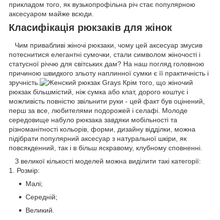
прикладом того, як вузькопрофільна річ стає популярною
аксесуаром майже всюди.
Класифікація рюкзаків для жінок
Чим привабливі жіночі рюкзаки, чому цей аксесуар змусив
потеснитися елегантні сумочки, стали символом жіночості і
статусної річчю для світських дам? На наш погляд головною
причиною швидкого зльоту наплинної сумки є її практичність і
зручність.
Крім того, що жіночий
рюкзак більшмістий, ніж сумка або клат, дорого коштує і
можливість повністю звільнити руки - цей факт був оцінений,
перш за все, любителями подорожей і селафі. Молоде
середовище набуло рюкзака завдяки мобільності та
різноманітності кольорів, форми, дизайну відділки, можна
підібрати популярний аксесуар з натуральної шкіри, як
повсякденний, так і в більш яскравому, клубному сповненні.
З великої кількості моделей можна виділити такі категорії:
1. Розмір:
Малі;
Середній;
Великий.