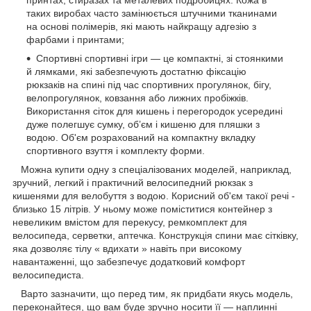
принтах, стиразах та металевих подробицях. Кожа в
таких виробах часто замінюється штучними тканинами
на основі полімерів, які мають найкращу адгезію з
фарбами і принтами;
Спортивні спортивні ігри — це компактні, зі стоянкими
й лямками, які забезпечують достатню фіксацію
рюкзаків на спині під час спортивних прогулянок, бігу,
велопрогулянок, ковзання або лижних пробіжків.
Використання сіток для кишень і перегородок усередині
дуже полегшує сумку, об’єм і кишеню для пляшки з
водою. Об'єм розрахований на компактну вкладку
спортивного взуття і комплекту форми.
Можна купити одну з спеціалізованих моделей, наприклад,
зручний, легкий і практичний велосипедний рюкзак з
кишенями для велобуття з водою. Корисний об'єм такої речі -
близько 15 літрів. У ньому може поміститися контейнер з
невеликим вмістом для перекусу, ремкомплект для
велосипеда, серветки, аптечка. Конструкція спини має сітківку,
яка дозволяє тілу « вдихати » навіть при високому
навантаженні, що забезпечує додатковий комфорт
велосипедиста.
Варто зазначити, що перед тим, як придбати якусь модель,
переконайтеся, що вам буде зручно носити її — наплинні