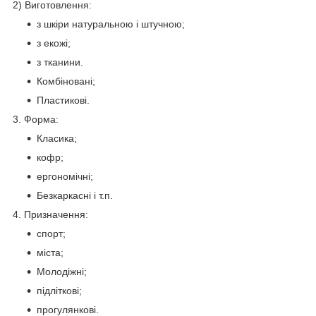
2) Виготовлення:
з шкіри натуральною і штучною;
з екожі;
з тканини.
Комбіновані;
Пластикові.
3. Форма:
Класика;
кофр;
ергономічні;
Безкаркасні і т.п.
4. Призначення:
спорт;
міста;
Молодіжні;
підліткові;
прогулянкові.