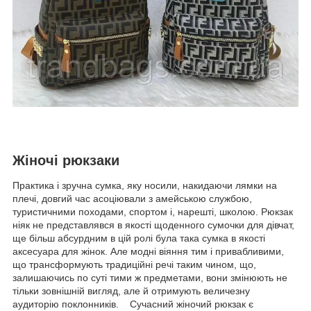
Жіночі рюкзаки
Практика і зручна сумка, яку носили, накидаючи лямки на
плечі, довгий час асоціювали з амейською службою,
туристичними походами, спортом і, нарешті, школою. Рюкзак
ніяк не представлявся в якості щоденного сумочки для дівчат,
ще більш абсурдним в цій ролі була така сумка в якості
аксесуара для жінок. Але модні віяння тим і привабливими,
що трансформують традиційні речі таким чином, що,
залишаючись по суті тими ж предметами, вони змінюють не
тільки зовнішній вигляд, але й отримують величезну
аудиторію поклонників. Сучасний жіночий рюкзак є