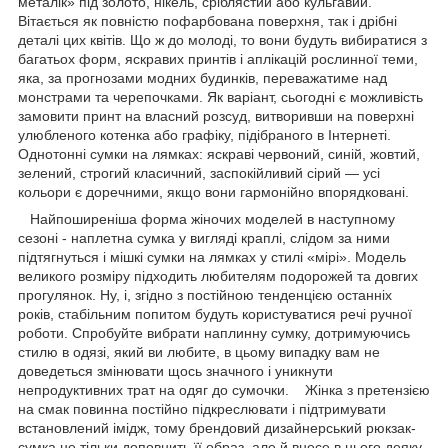
металік» під золото, нікель, сріблястий або кульгавий.
Вітається як повністю пофарбована поверхня, так і дрібні
деталі цих квітів. Що ж до молоді, то вони будуть вибиратися з
багатьох форм, яскравих принтів і аплікацій рослинної теми,
яка, за прогнозами модних будинків, переважатиме над
монстрами та черепочками. Як варіант, сьогодні є можливість
замовити принт на власний розсуд, витворивши на поверхні
улюбленого котенка або графіку, підібраного в Інтернеті.
Однотонні сумки на лямках: яскраві червоний, синій, жовтий,
зелений, строгий класичний, заспокійливий сірий — усі
кольори є доречними, якщо вони гармонійно впорядковані.
Найпоширеніша форма жіночих моделей в наступному
сезоні - наплетна сумка у вигляді краплі, слідом за ними
підтягнуться і мішкі сумки на лямках у стилі «мірі». Модель
великого розміру підходить любителям подорожей та довгих
прогулянок. Ну, і, згідно з постійною тенденцією останніх
років, стабільним попитом будуть користуватися речі ручної
роботи. Спробуйте вибрати наплинну сумку, дотримуючись
стилю в одязі, який ви любите, в цьому випадку вам не
доведеться змінювати щось значного і уникнути
непродуктивних трат на одяг до сумочки. Жінка з претензією
на смак повинна постійно підкреслювати і підтримувати
встановлений імідж, тому брендовий дизайнерський рюкзак-
сумка не тільки доповнить її образ, але й внесе в нього деяку