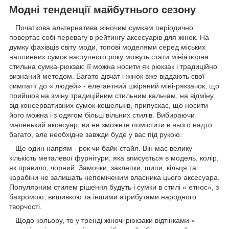
Модні тенденції майбутнього сезону
Початкова альтернатива жіночим сумкам періодично
повертає собі перевагу в рейтингу аксесуарів для жінок. На
думку фахівців світу моди, топові моделями серед міських
наплинних сумок наступного року можуть стати мініатюрна
стильна сумка-рюкзак: її можна носити як рюкзак і традиційно
визнаний методом. Багато дівчат і жінок вже віддають свої
симпатії до « людей» - елегантний шкіряний міні-рякзачок, що
прийшов на зміну традиційним стильним кальчам, на відміну
від консервативних сумок-кошельків, припускає, що носити
його можна і з одягом більш вільних стилів. Вибираючи
маленький аксесуар, ви не зможете помістити в нього надто
багато, але необхідне завжди буде у вас під рукою.
Ще один напрям - рок чи байк-стайл. Він має велику
кількість металевої фурнітури, яка вписується в модель, колір,
як правило, чорний. Замочки, заклепки, шипи, кільця та
карабіни не залишать непоміченим власника цього аксесуара.
Популярним стилем рішення будуть і сумки в стилі « етнос», з
бахромою, вишивкою та іншими атрибутами народного
творчості.
Щодо кольору, то у тренді жіночі рюкзаки відтінками «