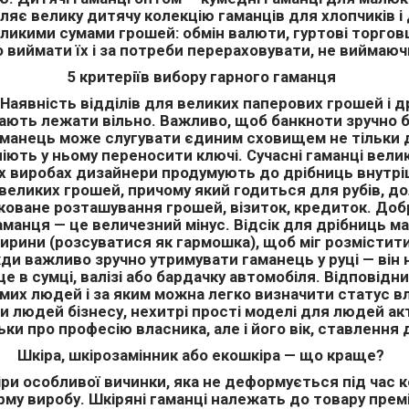
ляє велику дитячу колекцію гаманців для хлопчиків і
ликими сумами грошей: обмін валюти, гуртові торговці
о виймати їх і за потреби перераховувати, не виймаюч
5 критеріїв вибору гарного гаманця
Наявність відділів для великих паперових грошей і д
ають лежати вільно. Важливо, щоб банкноти зручно бу
аманець може слугувати єдиним сховищем не тільки дл
ліють у ньому переносити ключі. Сучасні гаманці вели
ових виробах дизайнери продумують до дрібниць внут
великих грошей, причому який годиться для рубів, дол
дковане розташування грошей, візиток, кредиток. Доб
аманця — це величезний мінус. Відсік для дрібниць м
 ширини (розсуватися як гармошка), щоб міг розмістит
и важливо зручно утримувати гаманець у руці — він н
 в сумці, валізі або бардачку автомобіля. Відповідн
их людей і за яким можна легко визначити статус вл
ри людей бізнесу, нехитрі прості моделі для людей а
ки про професію власника, але і його вік, ставлення 
Шкіра, шкірозамінник або екошкіра — що краще?
іри особливої вичинки, яка не деформується під час 
му виробу. Шкіряні гаманці належать до товару премі