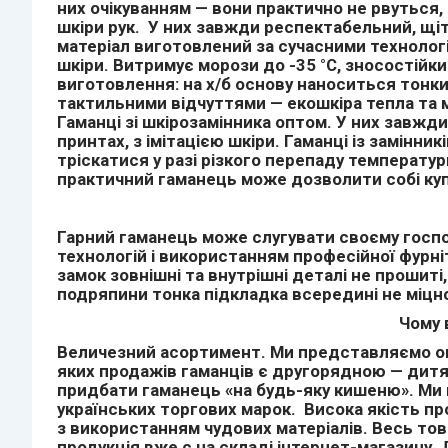
них очікуванням — вони практично не рвуться
шкіри рук. У них завжди респектабельний, щі
матеріал виготовлений за сучасними технолог
шкіри. Витримує морози до -35 °C, зносостійки
виготовлення: на х/б основу наноситься тонк
тактильними відчуттями — екошкіра тепла та м
Гаманці зі шкірозамінника оптом. У них завжд
принтах, з імітацією шкіри. Гаманці із замінн
тріскатися у разі різкого перепаду температури
практичний гаманець може дозволити собі к
Гарний гаманець може слугувати своєму господ
технологій і використанням професійної фурніт
замок зовнішні та внутрішні деталі не прошит
подряпини тонка підкладка всередині не міцн
Чому 
Величезний асортимент. Ми представляємо опт 
яких продажів гаманців є другорядною — дитячі,
придбати гаманець «на будь-яку кишеню». Ми м
українських торгових марок. Висока якість пр
з використанням чудових матеріалів. Весь това
продукція вже є на складі інтернет-магазину.