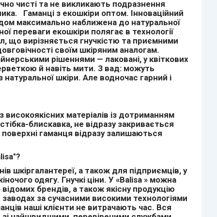
ічно чисті та не викликають подразнення
ика. Гаманці з екошкіри оптом. Інноваційний
лядом максимально наближена до натуральної
ної переваги екошкіри полягає в технології
ал, що вирізняється гнучкістю та приємними
 довговічності своїм шкіряним аналогам.
айнерськими рішеннями — лаковані, у квіткових
серветкою й навіть мити. З вад: можуть
 з натуральної шкіри. Але водночас гарний і
з високоякісних матеріалів із дотриманням
астібка-блискавка, не відразу закривається
на поверхні гаманця відразу залишаються
lisa"?
ів шкіргалантереї, а також для підприємців, у
ночого одягу. Гнучкі ціни. У «
Balisa
» можна
 відомих брендів, а також якісну продукцію
х заводах за сучасними високими технологіями
манців наші клієнти не витрачають час. Вся
цює зі найшвидшими, перевіреними службами