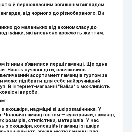
якістю й першокласним зовнішнім виглядом.
вангарда, від чорного до різнобарвного. Ви
великих до маленьких від економкласу до
лоді жінки, які впевнено крокують життям.
м із ними з'явилися перші гаманці. Ще одна
ни. Навіть сучасні діти, навчаючись
 величезний асортимент гаманців гуртом за
ен може підібрати для себе найзручніший
п. В інтернет-магазині "Balisa" є можливість
окоякісні вироби.
том:
 з екошкіри, надміцні зі шкірозамінника. У
 Чоловічі гаманці оптом — купюрники, гаманці,
 розмірів, стилістики, матеріалів. У нас
 з екошкіри, колекційні гаманці зі шкіри
в-дошкільнят, зручні місткі гаманці для