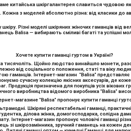
. Саме китайська шкіргалантерея славиться чудовою 
пи. Кожна з моделей абсолютно різна: від класики до а
у шкіру. Різні моделі шкіряних жіночих гаманців від 
нець Balisa — вибирають сміливі багаті та успішні мо
Хочете купити гаманці гуртом в Україні?
ька тисячоліть. Щойно людство винайшло монети, разо
алежно від соціального положення, статі та віку люди
ою гаманців. Інтернет-магазин "Balisa" представляє
опонуємо сучасну колекцію якісних аксесуарів, де кож
. Продукція призначена для покупців усіх вікових гру
ичного виробництва відомого виробника "Balisa" вис
ернет-магазине "Balisa" пропонує купити гаманці гур
льтрамодні. Шкіряні респектабельні гаманці, практичні
удентка, ділова жінка, домогосподарка, солідна дама.
ту. Інтернет-магазин пропонує чоловічі гаманці різних
ь зі шкірозамінника, зручний гаманець на кожен день
. Дитячі гаманці оптом — кумедні Гаманці для малюкі