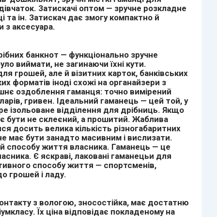
 дівчаток. Затискачі оптом — зручне розкладне
 та ін. Затискач дає змогу компактно й
и з аксесуара.
рібних банкнот — функціонально зручне
ло виймати, не загинаючи їхні кути.
я грошей, але й візитних карток, банківських
ких форматів іноді схожі на органайзери з
рішнє оздоблення гаманця: точно вимірений
арів, гривен. Ідеальний гаманець — цей той, у
ре ізольоване відділення для дрібниць. Якщо
ає бути не склеєний, а прошитий. Жаблива
ися досить велика кількість різногабаритних
е має бути занадто масивним і вислизати.
ий способу життя власника. Гаманець — це
асника. Є яскраві, лаковані гаманецьи для
ктивного способу життя — спортсменів,
до грошей і ладу.
контакту з вологою, зносостійка, має достатню
умкласу. Їх ціна відповідає покладеному на