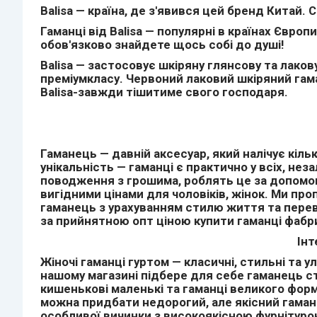
Balisa — країна, де з'явився цей бренд Китай
Гаманці від Balisa — популярні в країнах Євро
обов'язково знайдете щось собі до душі!
Balisa — застосовує шкіряну глянсову та лаков
преміумкласу. Червоний лаковий шкіряний гама
Balisa-завжди тішитиме свого господаря.
Гаманець — давній аксесуар, який налічує кіл
унікальність — гаманці є практично у всіх, нез
поводження з грошима, роблять це за допомог
вигідними цінами для чоловіків, жінок. Ми пр
гаманець з урахуванням стилю життя та переваг
за прийнятною опт ціною купити гаманці фабр
Інт
Жіночі гаманці гуртом — класичні, стильні та у
нашому магазині підбере для себе гаманець ст
кишенькові маленькі та гаманці великого форма
можна придбати недорогий, але якісний гаманец
особливої вичинки з високоякісною фурнітурою