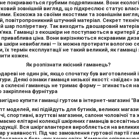
, не покриваються грубими подряпинами. Вони еколог
тковий зовнішній вигляд, що підкреслює статус власн
іями. Екокожа за своїми якостями та зовнішнім виг
й, повітропроникний штучний матеріал. Секрет техніч
ий шар поліуретану. Так виходить двошаровий матері
'яка. Гаманці з екошкіри не поступаються в критерії
и приваблива ціна. Вони вирізняються яскравими диз
иків шкіри невибагливі — їх можна протирати вологою 
, їх термін експлуатації не такий великий, як гаманці
упити кожен.
Як розпізнати якісний гаманець?
ареві не один рік, якщо спочатку був виготовлений і
ури. Деякі ознаки гаманця низької якості: «заїдає» з
і, а склеєні гаманець не тримає форму — згинається 
о закріплена фурнітура
вигідно купити гаманці гуртом в інтернет-магазині "Ba
моделей, які підійдуть для бутиків, великих магазин
 спортивні, взуттєві магазини, салони чоловічої та жі
аємо елітарні колекції шкіряних гаманців всесвітньо
одукції. Вся шкіргалантерея виробляється на велики
р у наявності. Під час замовлення гуртової партії га
 Доставка в будь-яку точку світу. Компанія співпра