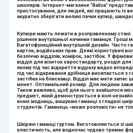
школярів. Інтернет-магазине "Balisa" представ
пристосування, для людей, які працюють із ве
акуратно зберігати великі пачки купюр, швидк
Купюри мають лежати в розправленому стані. 
рішення внутрішньої начинки гаманця. Гроші м
Багатофункційний внутрішній дизайн. Часто г
карток, водійських прав. Деякі користувачі во
безліччю відділів, комірок, застібок. У фірм
відділ для візиток євростандарту, розділ для 
якому під час відкриття відразу видно впоря
під час відкривання дрібниця висипається з г
застібка на блискавці. Відділ має мати запас
монет. Оптимальний розмір. Для людини завжд
Також важливо, щоб для нього знайшлося місце
предмет, який демонструється в колі незнайом
юних модниць, вишукані гаманці з гладкої шкі
студентів. Гаманець «може розповісти» не тіль
Шкіряні гаманці гуртом. Виготовляються зі шк
еластичність, але водночас чудово тримає фор