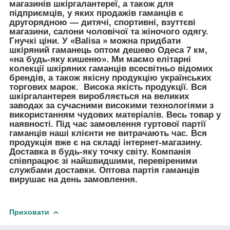
магазинів шкіргалантереї, а також для
підприємців, у яких продажів гаманців є
другорядною — дитячі, спортивні, взуттєві
магазини, салони чоловічої та жіночого одягу.
Гнучкі ціни. У «
Balisa
» можна придбати
шкіряний гаманець оптом дешево Одеса 7 км,
«на будь-яку кишеню». Ми маємо елітарні
колекції шкіряних гаманців всесвітньо відомих
брендів, а також якісну продукцію українських
торгових марок. Висока якість продукції. Вся
шкіргалантерея виробляється на великих
заводах за сучасними високими технологіями з
використанням чудових матеріалів. Весь товар у
наявності. Під час замовлення гуртової партії
гаманців наші клієнти не витрачають час. Вся
продукція вже є на складі інтернет-магазину.
Доставка в будь-яку точку світу. Компанія
співпрацює зі найшвидшими, перевіреними
службами доставки. Оптова партія гаманців
вирушає на день замовлення.
Приховати