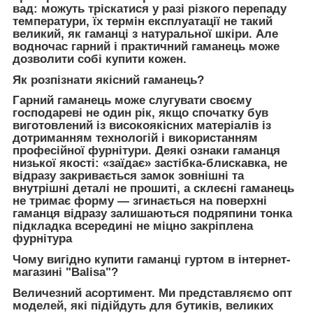
вад: можуть тріскатися у разі різкого перепаду
температури, їх термін експлуатації не такий
великий, як гаманці з натуральної шкіри. Але
водночас гарний і практичний гаманець може
дозволити собі купити кожен.
Як розпізнати якісний гаманець?
Гарний гаманець може слугувати своєму
господареві не один рік, якщо спочатку був
виготовлений із високоякісних матеріалів із
дотриманням технологій і використанням
професійної фурнітури. Деякі ознаки гаманця
низької якості: «заїдає» застібка-блискавка, не
відразу закривається замок зовнішні та
внутрішні деталі не прошиті, а склеєні гаманець
не тримає форму — згинається на поверхні
гаманця відразу залишаються подряпини тонка
підкладка всередині не міцно закріплена
фурнітура
Чому вигідно купити гаманці гуртом в інтернет-
магазині "Balisa"?
Величезний асортимент. Ми представляємо опт
моделей, які підійдуть для бутиків, великих