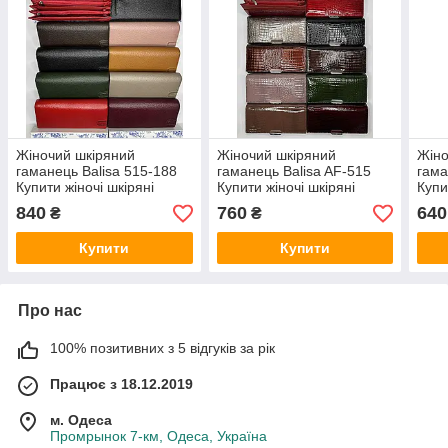
Жіночий шкіряний
Жіночий шкіряний
Жіно
гаманець Balisa 515-188
гаманець Balisa AF-515
гама
Купити жіночі шкіряні
Купити жіночі шкіряні
Купи
гаманці Баліса оптом
гаманці Баліса оптом
гама
840
760
640
₴
₴
Одеса 7 км
Одеса 7 км
Одес
Купити
Купити
Про нас
100% позитивних з 5 відгуків за рік
Працює з 18.12.2019
м. Одеса
Промрынок 7-км, Одеса, Україна