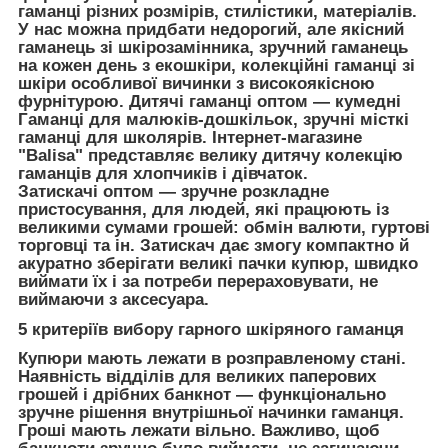
гаманці різних розмірів, стилістики, матеріалів.
У нас можна придбати недорогий, але якісний
гаманець зі шкірозамінника, зручний гаманець
на кожен день з екошкіри, колекційні гаманці зі
шкіри особливої вичинки з високоякісною
фурнітурою. Дитячі гаманці оптом — кумедні
Гаманці для малюків-дошкільок, зручні місткі
гаманці для школярів. Інтернет-магазине
"Balisa" представляє велику дитячу колекцію
гаманців для хлопчиків і дівчаток.
Затискачі оптом — зручне розкладне
пристосування, для людей, які працюють із
великими сумами грошей: обмін валюти, гуртові
торговці та ін. Затискач дає змогу компактно й
акуратно зберігати великі пачки купюр, швидко
виймати їх і за потреби перераховувати, не
виймаючи з аксесуара.
5 критеріїв вибору гарного шкіряного гаманця
Купюри мають лежати в розправленому стані.
Наявність відділів для великих паперових
грошей і дрібних банкнот — функціонально
зручне рішення внутрішньої начинки гаманця.
Гроші мають лежати вільно. Важливо, щоб