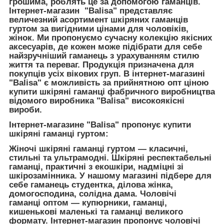
грошима, роблять це за допомогою гаманців.
Інтернет-магазин "Balisa" представляє
величезний асортимент шкіряних гаманців
гуртом за вигідними цінами для чоловіків,
жінок. Ми пропонуємо сучасну колекцію якісних
аксесуарів, де кожен може підібрати для себе
найзручніший гаманець з урахуванням стилю
життя та переваг. Продукція призначена для
покупців усіх вікових груп. В інтернет-магазині
"Balisa" є можливість за прийнятною опт ціною
купити шкіряні гаманці фабричного виробництва
відомого виробника "Balisa" високоякісні
вироби.
Інтернет-магазине "Balisa" пропонує купити
шкіряні гаманці гуртом:
Жіночі шкіряні гаманці гуртом — класичні,
стильні та ультрамодні. Шкіряні респектабельні
гаманці, практичні з екошкіри, надміцні зі
шкірозамінника. У нашому магазині підбере для
себе гаманець студентка, ділова жінка,
домогосподина, солідна дама. Чоловічі
гаманці оптом — купюрники, гаманці,
кишенькові маленькі та гаманці великого
формату. Інтернет-магазин пропонує чоловічі