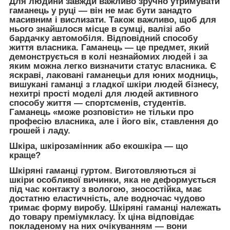
Для людини завжди важливо зручно утримувати
гаманець у руці — він не має бути занадто
масивним і вислизати. Також важливо, щоб для
нього знайшлося місце в сумці, валізі або
бардачку автомобіля. Відповідний способу
життя власника. Гаманець — це предмет, який
демонструється в колі незнайомих людей і за
яким можна легко визначити статус власника. Є
яскраві, лаковані гаманецьи для юних модниць,
вишукані гаманці з гладкої шкіри людей бізнесу,
нехитрі прості моделі для людей активного
способу життя — спортсменів, студентів.
Гаманець «може розповісти» не тільки про
професію власника, але і його вік, ставлення до
грошей і ладу.
Шкіра, шкірозамінник або екошкіра — що
краще?
Шкіряні гаманці гуртом. Виготовляються зі
шкіри особливої вичинки, яка не деформується
під час контакту з вологою, зносостійка, має
достатню еластичність, але водночас чудово
тримає форму виробу. Шкіряні гаманці належать
до товару преміумкласу. Їх ціна відповідає
покладеному на них очікуванням — вони