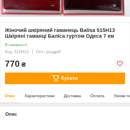
Жіночий шкіряний гаманець Balisa 515Н13
Шкіряні гаманці Баліса гуртом Одеса 7 км
В наявності
Код: 515Н13
Опт і роздріб
770
₴
Купити
Опис
Характеристики
Доставка
Оплата
Умови п
Опис