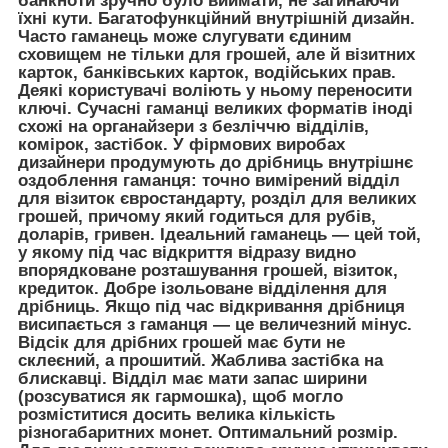
банкноти зручно було виймати, не загинаючи
їхні кути. Багатофункційний внутрішній дизайн.
Часто гаманець може слугувати єдиним
сховищем не тільки для грошей, але й візитних
карток, банківських карток, водійських прав.
Деякі користувачі воліють у ньому переносити
ключі. Сучасні гаманці великих форматів іноді
схожі на органайзери з безліччю відділів,
комірок, застібок. У фірмових виробах
дизайнери продумують до дрібниць внутрішнє
оздоблення гаманця: точно вимірений відділ
для візиток євростандарту, розділ для великих
грошей, причому який годиться для рубів,
доларів, гривен. Ідеальний гаманець — цей той,
у якому під час відкриття відразу видно
впорядковане розташування грошей, візиток,
кредиток. Добре ізольоване відділення для
дрібниць. Якщо під час відкривання дрібниця
висипається з гаманця — це величезний мінус.
Відсік для дрібних грошей має бути не
склеєний, а прошитий. Жаблива застібка на
блискавці. Відділ має мати запас ширини
(розсуватися як гармошка), щоб могло
розміститися досить велика кількість
різногабаритних монет. Оптимальний розмір.