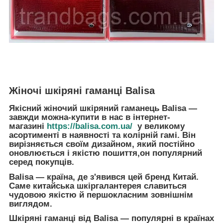
Жіночі шкіряні гаманці Balisa
Якісний жіночий
шкіряний
гаманець Balisa —
завжди можна-купити в нас в інтернет-
магазині
https://balisa.com.ua/
у великому
асортименті в наявності та колірній гамі. Він
вирізняється своїм дизайном, який постійно
оновлюється і якістю пошиття,он популярний
серед покупців.
Balisa — країна, де з'явився цей бренд Китай.
Саме китайська шкіргалантерея славиться
чудовою якістю й першокласним зовнішнім
виглядом.
Шкіряні гаманці
від Balisa — популярні в країнах