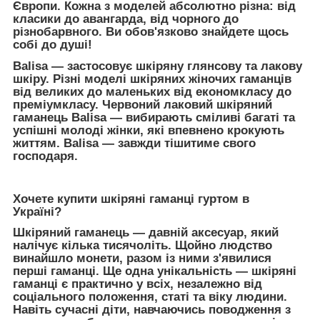
Європи. Кожна з моделей абсолютно різна: від
класики до авангарда, від чорного до
різнобарвного. Ви обов'язково знайдете щось
собі до душі!
Balisa — застосовує шкіряну глянсову та лакову
шкіру. Різні моделі шкіряних жіночих гаманців
від великих до маленьких від економкласу до
преміумкласу. Червоний лаковий шкіряний
гаманець Balisa — вибирають сміливі багаті та
успішні молоді жінки, які впевнено крокують
життям. Balisa — завжди тішитиме свого
господаря.
Хочете купити шкіряні гаманці гуртом в
Україні?
Шкіряний гаманець
— давній аксесуар, який
налічує кілька тисячоліть. Щойно людство
винайшло монети, разом із ними з'явилися
перші гаманці. Ще одна унікальність — шкіряні
гаманці є практично у всіх, незалежно від
соціального положення, статі та віку людини.
Навіть сучасні діти, навчаючись поводження з