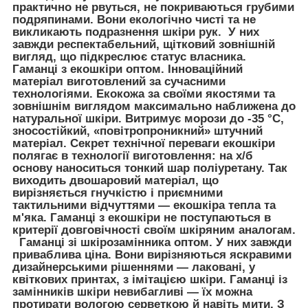
практично не рвуться, не покриваються грубими
подряпинами. Вони екологічно чисті та не
викликають подразнення шкіри рук. У них
завжди респектабельний, щітковий зовнішній
вигляд, що підкреслює статус власника.
Гаманці з екошкіри оптом. Інноваційний
матеріал виготовлений за сучасними
технологіями. Екокожа за своїми якостями та
зовнішнім виглядом максимально наближена до
натуральної шкіри. Витримує морози до -35 °C,
зносостійкий, «повітропроникний» штучний
матеріал. Секрет технічної переваги екошкіри
полягає в технології виготовлення: на х/б
основу наноситься тонкий шар поліуретану. Так
виходить двошаровий матеріал, що
вирізняється гнучкістю і приємними
тактильними відчуттями — екошкіра тепла та
м'яка. Гаманці з екошкіри не поступаються в
критерії довговічності своїм шкіряним аналогам.
Гаманці зі шкірозамінника оптом. У них завжди
приваблива ціна. Вони вирізняються яскравими
дизайнерськими рішеннями — лаковані, у
квіткових принтах, з імітацією шкіри. Гаманці із
замінників шкіри невибагливі — їх можна
протирати вологою серветкою й навіть мити. З