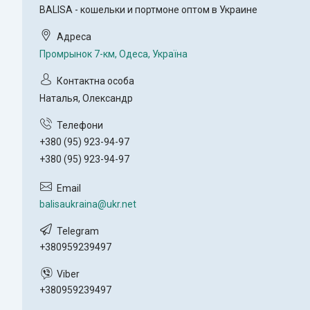
BALISA - кошельки и портмоне оптом в Украине
Промрынок 7-км, Одеса, Україна
Наталья, Олександр
+380 (95) 923-94-97
+380 (95) 923-94-97
balisaukraina@ukr.net
+380959239497
+380959239497