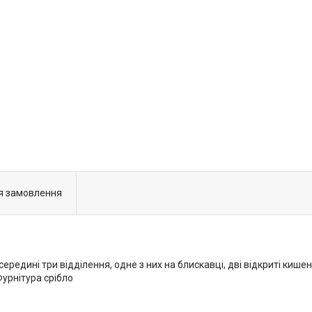
я замовлення
ередині три відділення, одне з них на блискавці, дві відкриті кише
Фурнітура срібло