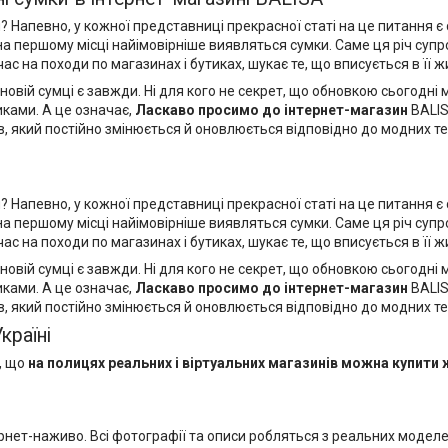
певно, у кожної представниці прекрасної статі на це питання є с
 на першому місці найімовірніше виявляться сумки. Саме ця річ су
с на походи по магазинах і бутиках, шукає те, що вписується в її ж
новій сумці є завжди. Ні для кого не секрет, що обновкою сьогодн
иками. А це означає,
Ласкаво просимо до
інтернет-магазин
BALI
в, який постійно змінюється й оновлюється відповідно до модних те
певно, у кожної представниці прекрасної статі на це питання є с
 на першому місці найімовірніше виявляться сумки. Саме ця річ су
с на походи по магазинах і бутиках, шукає те, що вписується в її ж
новій сумці є завжди. Ні для кого не секрет, що обновкою сьогодн
иками. А це означає,
Ласкаво просимо до
інтернет-магазин
BALI
в, який постійно змінюється й оновлюється відповідно до модних тен
Україні
, що
на полицях реальних і віртуальних магазинів можна
купити 
тернет-наживо. Всі фотографії та описи робляться з реальних модел