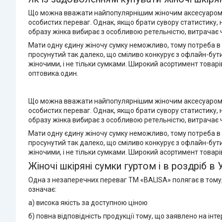
Що можна вважати найпопулярнішим жіночим аксесуаром? На
особистих переваг. Однак, якщо брати сувору статистику,
образу жінка вибирає з особливою ретельністю, витрачає ча
Мати одну єдину жіночу сумку неможливо, тому потреба в 
просунутий так далеко, що сміливо конкурує з офлайн-бут
жіночими, і не тільки сумками. Широкий асортимент товарі
оптовика.один.
Що можна вважати найпопулярнішим жіночим аксесуаром? На
особистих переваг. Однак, якщо брати сувору статистику,
образу жінка вибирає з особливою ретельністю, витрачає ча
Мати одну єдину жіночу сумку неможливо, тому потреба в 
просунутий так далеко, що сміливо конкурує з офлайн-бут
жіночими, і не тільки сумками. Широкий асортимент товарі
Жіночі шкіряні сумки гуртом і в роздріб в 
Одна з незаперечних переваг TM «BALISA» полягає в тому
означає:
а) висока якість за доступною ціною
б) повна відповідність продукції тому, що заявлено на ін