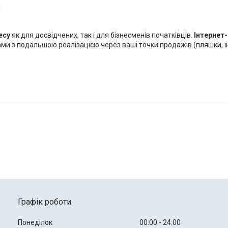
и
есу
як для досвідчених, так і для бізнесменів початківців.
Інтернет
ми з подальшою реалізацією через ваші точки продажів (пляшки, і
Графік роботи
Понеділок
00:00
24:00