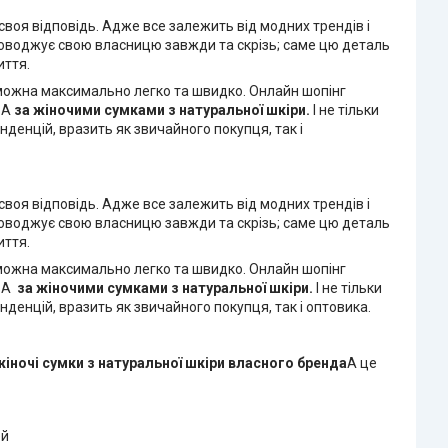
воя відповідь. Адже все залежить від модних трендів і
проводжує свою власницю завжди та скрізь; саме цю деталь
иття.
і можна максимально легко та швидко. Онлайн шопінг
SA
за жіночими сумками з натуральної шкіри.
І не тільки
нденцій, вразить як звичайного покупця, так і
воя відповідь. Адже все залежить від модних трендів і
проводжує свою власницю завжди та скрізь; саме цю деталь
иття.
і можна максимально легко та швидко. Онлайн шопінг
SA
за жіночими сумками з натуральної шкіри.
І не тільки
денцій, вразить як звичайного покупця, так і оптовика.
жіночі сумки з натуральної шкіри
власного бренда
А це
ей