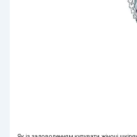
Як із задоволенням купувати жіночі шкірян