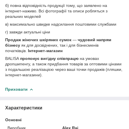
б) повна відповідність продукції тому, що заявлено на
інтернет-наживо. Всі фотографії та описи робляться з
реальних моделей
в) максимально швидке надсилання поштовими службами
г) завжди актуальні ціни
Продаж жіночих шкіряних сумок
—
чудовий напрям
бізнесу
як для досвідчених, так і для бізнесменів
початківців.
Інтернет-магазин
BALISA
пропонує вигідну співпрацю
на умовах
дропшипенгу, а також придбання товарів за оптовими цінами
з подальшою реалізацією через ваші точки продажів (пляшки,
інтернет-магазини).
Приховати
Характеристики
Основні
Виробник
Alex Rai