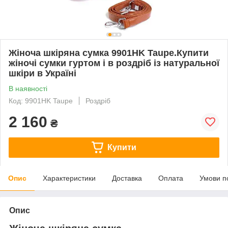
Жіноча шкіряна сумка 9901HK Taupe.Купити
жіночі сумки гуртом і в роздріб із натуральної
шкіри в Україні
В наявності
Код: 9901HK Taupe
Роздріб
2 160
₴
Купити
Опис
Характеристики
Доставка
Оплата
Умови п
Опис