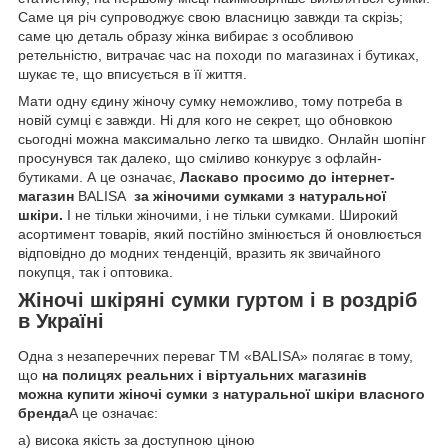
Саме ця річ супроводжує свою власницю завжди та скрізь;
саме цю деталь образу жінка вибирає з особливою
ретельністю, витрачає час на походи по магазинах і бутиках,
шукає те, що вписується в її життя.
Мати одну єдину жіночу сумку неможливо, тому потреба в
новій сумці є завжди. Ні для кого не секрет, що обновкою
сьогодні можна максимально легко та швидко. Онлайн шопінг
просунувся так далеко, що сміливо конкурує з офлайн-
бутиками. А це означає,
Ласкаво просимо до
інтернет-
магазин
BALISA
за жіночими сумками з натуральної
шкіри.
І не тільки жіночими, і не тільки сумками. Широкий
асортимент товарів, який постійно змінюється й оновлюється
відповідно до модних тенденцій, вразить як звичайного
покупця, так і оптовика.
Жіночі шкіряні сумки гуртом і в роздріб
в Україні
Одна з незаперечних переваг TM «BALISA» полягає в тому,
що
на полицях реальних і віртуальних магазинів
можна
купити жіночі сумки з натуральної шкіри
власного
бренда
А це означає:
а) висока якість за доступною ціною