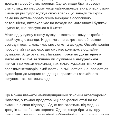
трендів та особистих переваг. Однак, якщо брати сувору
статистику, на першому місці найімовірніше виявляться сумки.
Саме ця річ супроводжує свою власницю завжди та скрізь;
саме цю деталь образу жінка вибирає з особливою
ретельністю, витрачає час на походи по магазинах і бутиках,
шукає те, що вписується в її життя.
Мати одну єдину жіночу сумку неможливо, тому потреба в
новій сумці є завжди. Ні для кого не секрет, що обновкою
сьогодні можна максимально легко та швидко. Онлайн шопінг
просунутий так далеко, що сміливо конкурує з офлайн-
бутиками. А це означає,
Ласкаво просимо до
інтернет-
магазин
BALISA
за жіночими сумками з натуральної
шкіри.
І не тільки жіночими, і не тільки сумками. Широкий
асортимент товарів, який постійно змінюється й оновлюється
відповідно до модних тенденцій, вразить як звичайного
покупця, так і оптовика.один.
Що можна вважати найпопулярнішим жіночим аксесуаром?
Напевно, у кожної представниці прекрасної статі на це
питання є своя відповідь. Адже все залежить від модних
трендів та особистих переваг. Однак, якщо брати сувору
статистику, на першому місці найімовірніше виявляться сумки.