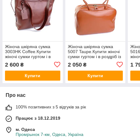
Жіноча шкіряна сумка
Жіноча шкіряна сумка
Жіно
3003HK Coffee.Купити
5007 Taupe.Купити жіночі
5016
жіночі сумки гуртом і в
сумки гуртом і в роздріб із
жіно
роздріб із натуральної
натуральної шкіри в
розд
2 600
2 050
1 7
₴
₴
шкіри в Україні
Україні
шкір
Купити
Купити
Про нас
100% позитивних з 5 відгуків за рік
Працює з 18.12.2019
м. Одеса
Промрынок 7-км, Одеса, Україна