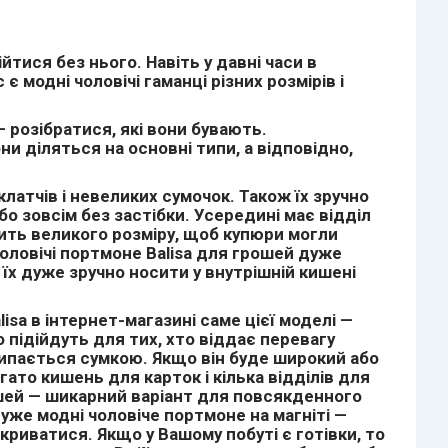
ися без нього. Навіть у давні часи в
є модні чоловічі гаманці різних розмірів і
 розібратися, які вони бувають.
ни діляться на основні типи, а відповідно,
латчів і невеликих сумочок. Також їх зручно
бо зовсім без застібки. Усередині має відділ
сить великого розміру, щоб купюри могли
чоловічі портмоне
Balisa
для грошей дуже
 їх дуже зручно носити у внутрішній кишені
lisa
в інтернет-магазині саме цієї моделі —
 підійдуть для тих, хто віддає перевагу
зсипається сумкою. Якщо він буде широкий або
гато кишень для карток і кілька відділів для
ошей — шикарний варіант для повсякденного
уже модні чоловіче портмоне на магніті —
криватися. Якщо у Вашому побуті є готівки, то