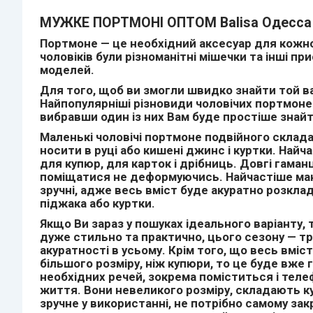
МУЖКЕ ПОРТМОНІ ОПТОМ Balisa Одесса 
Портмоне — це необхідний аксесуар для кожно
чоловіків були різноманітні мішечки та інші пр
моделей.
Для того, щоб ви змогли швидко знайти той ва
Найпопулярніші різновиди чоловічих портмоне Є
вибравши один із них Вам буде простіше знайти
Маленькі чоловічі портмоне подвійного склада
носити в руці або кишені джинс і куртки. Найч
для купюр, для карток і дрібниць. Довгі гама
поміщатися не деформуючись. Найчастіше мають
зручні, адже весь вміст буде акуратно розклад
піджака або куртки.
Якщо Ви зараз у пошуках ідеального варіанту
дуже стильно та практично, цього сезону — тре
акуратності в усьому. Крім того, що весь вмі
більшого розміру, ніж купюри, то це буде вже 
необхідних речей, зокрема поміститься і тел
життя. Вони невеликого розміру, складають ку
зручне у використанні, не потрібно самому зак