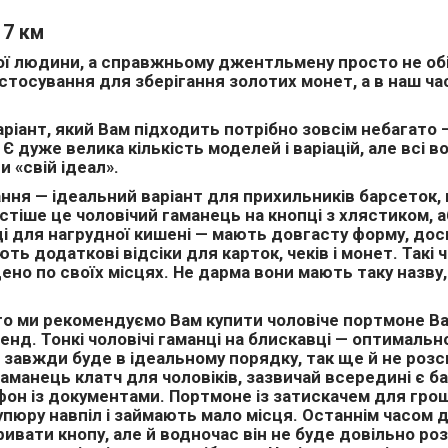
7 км
ї людини, а справжньому джентльмену просто не обійт
истосування для зберігання золотих монет, а в наш час 
ріант, який Вам підходить потрібно зовсім небагато —
 дуже велика кількість моделей і варіацій, але всі во
 «свій ідеал».
ння — ідеальний варіант для прихильників барсеток, к
астіше це чоловічий гаманець на кнопці з хлястиком, а
нці для нагрудної кишені — мають довгасту форму, до
 додаткові відсіки для карток, чеків і монет. Такі 
ено по своїх місцях. Не дарма вони мають таку назву,
, то ми рекомендуємо Вам купити чоловіче портмоне
Ba
нд. Тонкі чоловічі гаманці на блискавці — оптимально
ст завжди буде в ідеальному порядку, так ще й не ро
гаманець клатч для чоловіків, зазвичай всередині є ба
ефон із документами. Портмоне із затискачем для гр
пюру навпіл і займають мало місця. Останнім часом д
ривати кнопу, але й водночас він не буде довільно роз