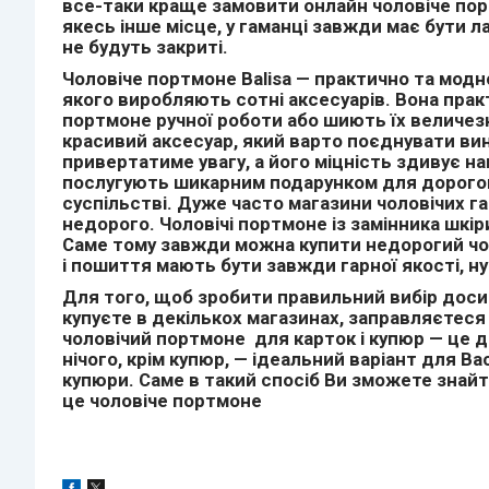
все-таки краще замовити онлайн чоловіче порт
якесь інше місце, у гаманці завжди має бути 
не будуть закриті.
Чоловіче портмоне
Balisa
— практично та модн
якого виробляють сотні аксесуарів. Вона практ
портмоне ручної роботи або шиють їх величезн
красивий аксесуар, який варто поєднувати ви
привертатиме увагу, а його міцність здивує н
послугують шикарним подарунком для дорогого
суспільстві. Дуже часто магазини чоловічих 
недорого. Чоловічі портмоне із замінника шкі
Саме тому завжди можна купити недорогий чоло
і пошиття мають бути завжди гарної якості, ну 
Для того, щоб зробити правильний вибір досить
купуєте в декількох магазинах, заправляєтес
чоловічий портмоне для карток і купюр — це д
нічого, крім купюр, — ідеальний варіант для 
купюри. Саме в такий спосіб Ви зможете знайти
це чоловіче портмоне