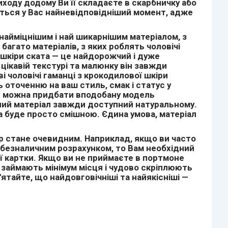
ходу додому Ви її складаєте в скарбничку або
муться у Вас найневідповідніший момент, адже
найміцнішим і най шикарнішим матеріалом, з
багато матеріалів, з яких роблять чоловічі
 шкіри ската — це найдорожчий і дуже
ікавій текстурі та малюнку він завжди
 чоловічі гаманці з крокодилової шкіри
оточенню на ваш стиль, смак і статус у
ких можна придбати вподобану модель
учний матеріал завжди доступний натуральному.
а буде просто смішною. Єдина умова, матеріал
бір стане очевидним. Наприклад, якщо ви часто
 безналичним розрахунком, то Вам необхідний
ї картки. Якщо ви не приймаєте в портмоне
и займають мінімум місця і чудово скріплюють
'ятайте, що найдовговічніші та найякісніші —