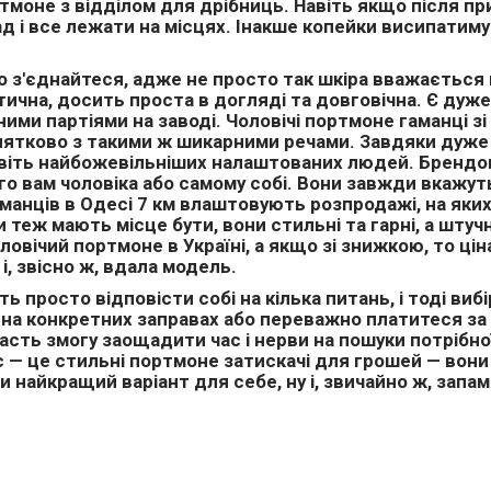
моне з відділом для дрібниць. Навіть якщо після при
лад і все лежати на місцях. Інакше копейки висипати
о з'єднайтеся, адже не просто так шкіра вважається 
ична, досить проста в догляді та довговічна. Є дуже 
ими партіями на заводі. Чоловічі портмоне гаманці зі
нятково з такими ж шикарними речами. Завдяки дуже ц
авіть найбожевільніших налаштованих людей. Брендові
 вам чоловіка або самому собі. Вони завжди вкажуть 
гаманців в Одесі 7 км влаштовують розпродажі, на я
ри теж мають місце бути, вони стильні та гарні, а шт
вічий портмоне в Україні, а якщо зі знижкою, то цін
і, звісно ж, вдала модель.
 просто відповісти собі на кілька питань, і тоді ви
я на конкретних заправах або переважно платитеся за
асть змогу заощадити час і нерви на пошуки потрібно
Вас — це стильні портмоне затискачі для грошей — вон
 найкращий варіант для себе, ну і, звичайно ж, запам