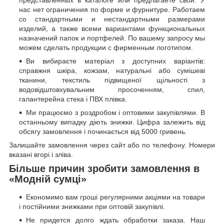
представленных в каталоге или предлагаете свой. У
нас нет ограничения по форме и фурнитуре. Работаем
со стандартными и нестандартными размерами
изделий, а также всеми вариантами функциональных
назначений папок и портфелей. По вашему запросу мы
можем сделать продукции с фирменным логотипом.
Ви вибираєте матеріал з доступних варіантів:
справжня шкіра, кожзам, натуральні або сумішеві
тканини, текстиль підвищеної щільності з
водовідштовхувальним просоченням, спил,
галантерейна стека і ПВХ плівка.
Ми працюємо з роздробом і оптовими закупівлями. В
останньому випадку діють знижки. Цифра залежить від
обсягу замовлення і починається від 5000 гривень.
Залишайте замовлення через сайт або по телефону. Номери
вказані вгорі і зліва.
Більше причин зробити замовлення в
«Модній сумці»
Економимо вам гроші регулярними акціями на товари
і постійними знижками при оптовій закупівлі.
Не придется долго ждать обработки заказа. Наш