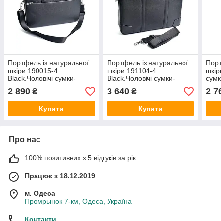
Портфель із натуральної
Портфель із натуральної
Порт
шкіри 190015-4
шкіри 191104-4
шкір
Black.Чоловічі сумки-
Black.Чоловічі сумки-
сумк
планшети оптом і в
планшети оптом і в
розд
2 890
3 640
2 7
₴
₴
роздріб в УкраЇні на сайті
роздріб в УкраЇні на сайті
Купити
Купити
Про нас
100% позитивних з 5 відгуків за рік
Працює з 18.12.2019
м. Одеса
Промрынок 7-км, Одеса, Україна
Контакти