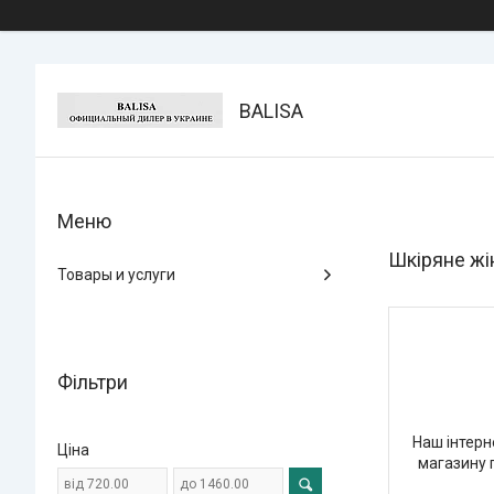
BALISA
Шкіряне жі
Товары и услуги
Фільтри
Наш інтерн
Ціна
магазину 