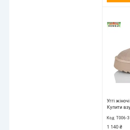
Уггі жіноч
Купити взу
T006-3
1 140 ₴