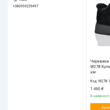
+380959239497
Черевики 
W278 Купи
км
W278-
1 460 ₴
В наявності
Купи