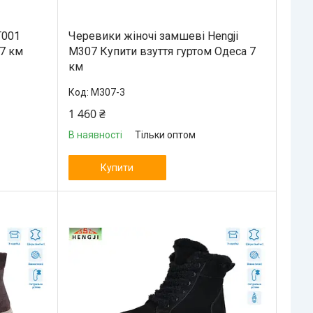
T001
Черевики жіночі замшеві Hengji
 7 км
M307 Купити взуття гуртом Одеса 7
км
M307-3
1 460 ₴
В наявності
Тільки оптом
Купити