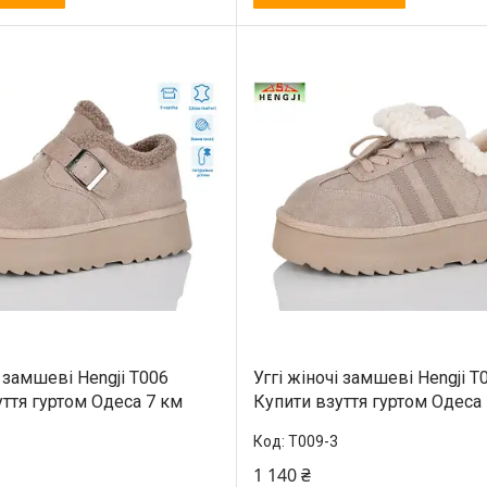
і замшеві Hengji T006
Уггі жіночі замшеві Hengji T
ття гуртом Одеса 7 км
Купити взуття гуртом Одеса
T009-3
1 140 ₴