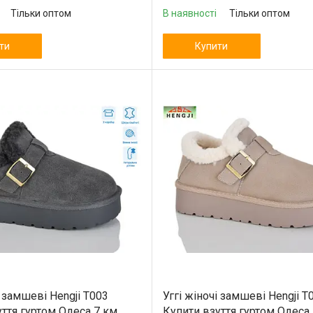
Тільки оптом
В наявності
Тільки оптом
ти
Купити
і замшеві Hengji T003
Уггі жіночі замшеві Hengji T
ття гуртом Одеса 7 км
Купити взуття гуртом Одеса