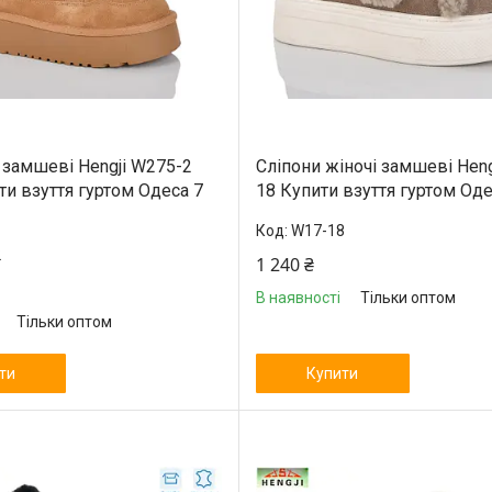
і замшеві Hengji W275-2
Сліпони жіночі замшеві Heng
ти взуття гуртом Одеса 7
18 Купити взуття гуртом Оде
W17-18
2
1 240 ₴
В наявності
Тільки оптом
Тільки оптом
ти
Купити