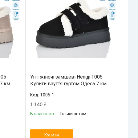
005
Уггі жіночі замшеві Hengji T005
 7 км
Купити взуття гуртом Одеса 7 км
T005-1
1 140 ₴
В наявності
Тільки оптом
Купити