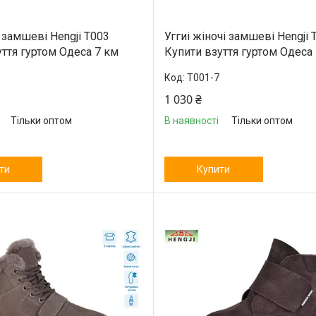
і замшеві Hengji T003
Уггиі жіночі замшеві Hengji 
ття гуртом Одеса 7 км
Купити взуття гуртом Одеса
T001-7
1 030 ₴
Тільки оптом
В наявності
Тільки оптом
ти
Купити