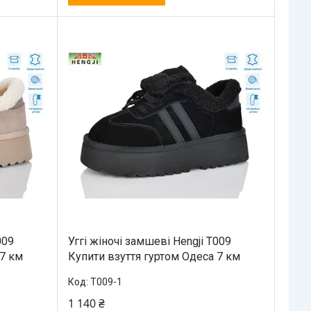
009
Уггі жіночі замшеві Hengji T009
 7 км
Купити взуття гуртом Одеса 7 км
T009-1
1 140 ₴