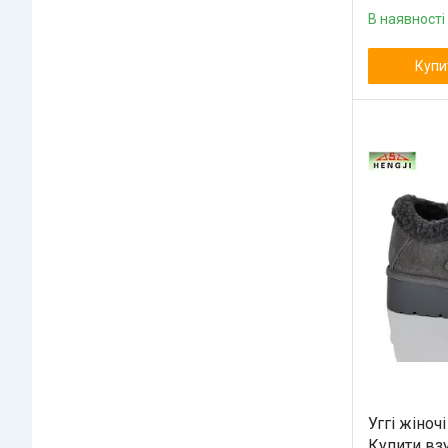
В наявності
Купи
Уггі жіноч
Купити взу