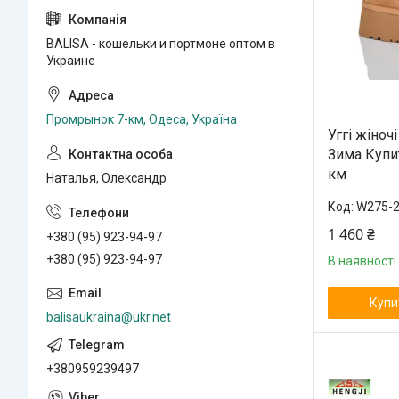
BALISA - кошельки и портмоне оптом в
Украине
Промрынок 7-км, Одеса, Україна
Уггі жіноч
Зима Купи
км
Наталья, Олександр
W275-
1 460 ₴
+380 (95) 923-94-97
+380 (95) 923-94-97
В наявності
Купи
balisaukraina@ukr.net
+380959239497