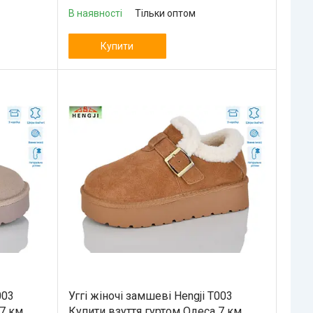
В наявності
Тільки оптом
Купити
003
Уггі жіночі замшеві Hengji T003
 7 км
Купити взуття гуртом Одеса 7 км