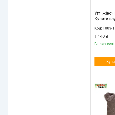
Уггі жіноч
Купити взу
T003-1
1 140 ₴
В наявності
Купи