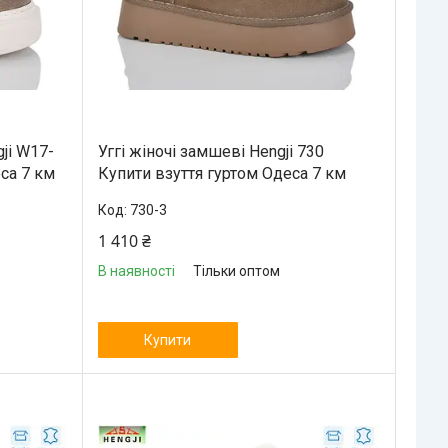
ji W17-
Уггі жіночі замшеві Hengji 730
са 7 км
Купити взуття гуртом Одеса 7 км
730-3
1 410 ₴
В наявності
Тільки оптом
Купити