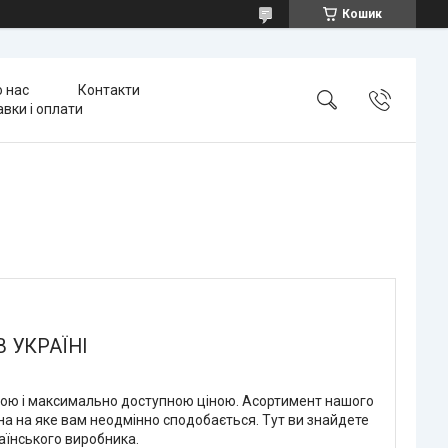
Кошик
 нас
Контакти
вки і оплати
В УКРАЇНІ
дною і максимально доступною ціною. Асортимент нашого
на на яке вам неодмінно сподобається. Тут ви знайдете
раїнського виробника.