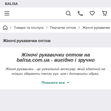
BALISA
Товари та послуги
Перчатки оптом
Жіночі рукавички
Жіночі рукавички оптом
Жіночі рукавички оптом на
balisa.com.ua - вигідно і зручно
Жіночі рукавички - це унікальний аксесуар, який здатний не
тільки зберегти тепло рук, але і доповнити образ,
створити індивідуальний стиль. Купити жіночі рукавички
Показати все
оптом можна на сайті trandbags.com.ua. Тут
представлений широкий вибір шкіряних, кашемірових,
стрейчевий жіночих рукавичок на будь-який смак за
прийнятними цінами. Всі рукавички жіночі продаються
упаковками або ростовками (розмірним рядом). Сайт
balisa.com.ua пропонує дрібний опт. Більш детальну